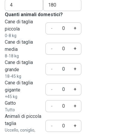
Quanti animali domestici?
Cane di taglia
-
+
piccola
0-8 kg
Cane di taglia
-
+
media
8-18 kg
Cane di taglia
-
+
grande
18-45 kg
Cane di taglia
-
+
gigante
+45 kg
Gatto
-
+
Tutto
Animali di piccola
taglia
-
+
Uccello, coniglio,