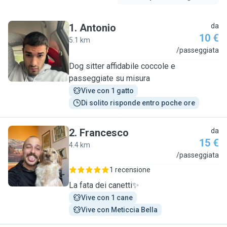
1
.
Antonio
da
10 €
5.1 km
A
/passeggiata
Dog sitter affidabile coccole e
passeggiate su misura
Vive con 1 gatto
Di solito risponde entro poche ore
2
.
Francesco
da
15 €
4.4 km
F
/passeggiata
1 recensione
La fata dei canetti✨
Vive con 1 cane
Vive con Meticcia Bella