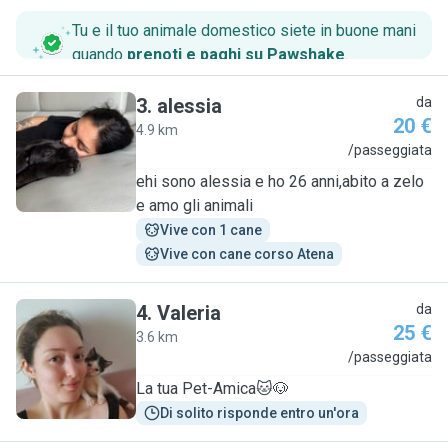
Tu e il tuo animale domestico siete in buone mani
quando
prenoti e paghi su Pawshake
.
3
.
alessia
da
20 €
4.9 km
A
/passeggiata
ehi sono alessia e ho 26 anni,abito a zelo
e amo gli animali
Vive con 1 cane
Vive con cane corso Atena
4
.
Valeria
da
25 €
3.6 km
V
/passeggiata
La tua Pet-Amica🐱🐶
Di solito risponde entro un'ora