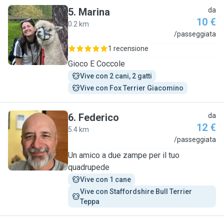
5
.
Marina
da
10 €
0.2 km
M
/passeggiata
1 recensione
Gioco E Coccole
Vive con 2 cani, 2 gatti
Vive con Fox Terrier Giacomino
6
.
Federico
da
12 €
5.4 km
F
/passeggiata
Un amico a due zampe per il tuo
quadrupede
Vive con 1 cane
Vive con Staffordshire Bull Terrier 
Teppa