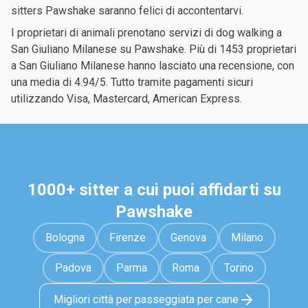
sitters Pawshake saranno felici di accontentarvi.
I proprietari di animali prenotano servizi di dog walking a
San Giuliano Milanese su Pawshake. Più di 1453 proprietari
a San Giuliano Milanese hanno lasciato una recensione, con
una media di 4.94/5. Tutto tramite pagamenti sicuri
utilizzando Visa, Mastercard, American Express.
1000+ sitter a cui puoi affidarti su
Pawshake
Bologna
Firenze
Genova
Milano
Padova
Parma
Roma
Torino
Migliori città per passeggiata per cane