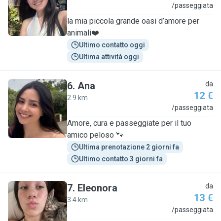
C
/passeggiata
la mia piccola grande oasi d’amore per
animali❤️
Ultimo contatto oggi
Ultima attività oggi
6
.
Ana
da
12 €
2.9 km
A
/passeggiata
Amore, cura e passeggiate per il tuo
amico peloso 🐾
Ultima prenotazione 2 giorni fa
Ultimo contatto 3 giorni fa
7
.
Eleonora
da
13 €
3.4 km
E
/passeggiata