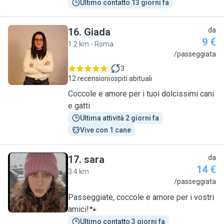
Ultimo contatto 13 giorni fa
16
.
Giada
da
9 €
1.2 km - Roma
G
/passeggiata
3
12 recensioni
ospiti abituali
Coccole e amore per i tuoi dolcissimi cani
e gatti
Ultima attività 2 giorni fa
Vive con 1 cane
17
.
sara
da
14 €
3.4 km
S
/passeggiata
Passeggiate, coccole e amore per i vostri
amici!🐾
Ultimo contatto 3 giorni fa