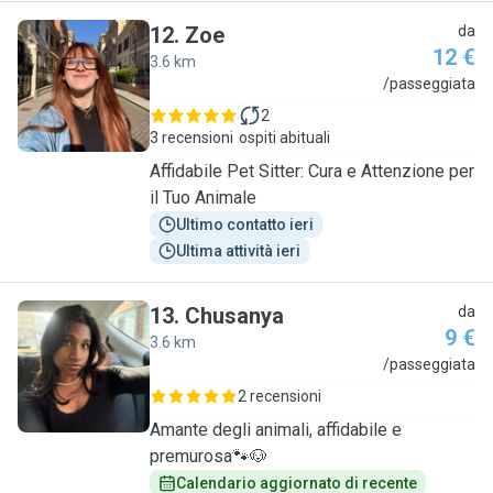
12
.
Zoe
da
12 €
3.6 km
Z
/passeggiata
2
3 recensioni
ospiti abituali
Affidabile Pet Sitter: Cura e Attenzione per
il Tuo Animale
Ultimo contatto ieri
Ultima attività ieri
13
.
Chusanya
da
9 €
3.6 km
C
/passeggiata
2 recensioni
Amante degli animali, affidabile e
premurosa🐾🐶
Calendario aggiornato di recente