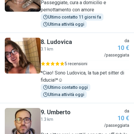
Passeggiate, cura a domicilio e
pernottamento con amore
Ultimo contatto 11 giorni fa
Ultima attività oggi
8
.
Ludovica
da
10 €
3.1 km
L
/passeggiata
5 recensioni
*Ciao! Sono Ludovica, la tua pet sitter di
fiducia!*☺️
Ultimo contatto oggi
Ultima attività oggi
9
.
Umberto
da
10 €
1.3 km
U
/passeggiata