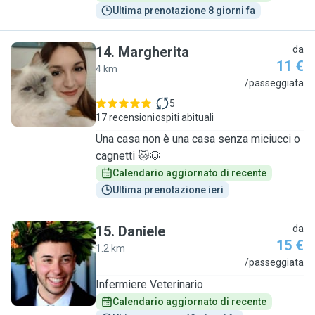
Ultima prenotazione 8 giorni fa
14
.
Margherita
da
11 €
4 km
M
/passeggiata
5
17 recensioni
ospiti abituali
Una casa non è una casa senza miciucci o
cagnetti 🐱🐶
Calendario aggiornato di recente
Ultima prenotazione ieri
15
.
Daniele
da
15 €
1.2 km
D
/passeggiata
Infermiere Veterinario
Calendario aggiornato di recente