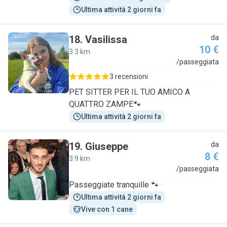
Ultima attività 2 giorni fa
18
.
Vasilissa
da
10 €
3.3 km
V
/passeggiata
3 recensioni
PET SITTER PER IL TUO AMICO A
QUATTRO ZAMPE🐾
Ultima attività 2 giorni fa
19
.
Giuseppe
da
8 €
3.9 km
G
/passeggiata
Passeggiate tranquille 🐾
Ultima attività 2 giorni fa
Vive con 1 cane