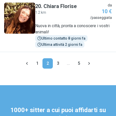
20
.
Chiara Florise
da
10 €
1.2 km
C
/passeggiata
Nuova in città, pronta a conoscere i vostri
animali!
Ultimo contatto 8 giorni fa
Ultima attività 2 giorni fa
1
2
3
...
5
1000+ sitter a cui puoi affidarti su