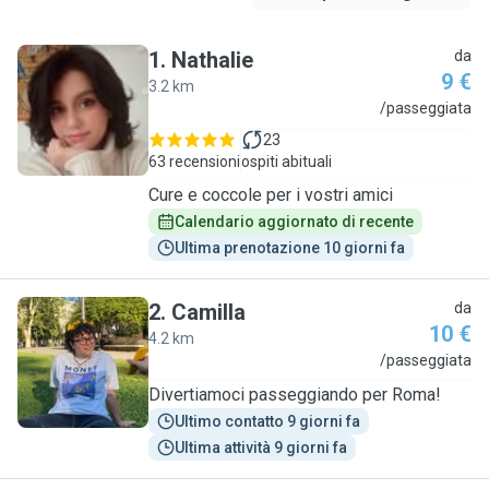
1
.
Nathalie
da
9 €
3.2 km
N
/passeggiata
23
63 recensioni
ospiti abituali
Cure e coccole per i vostri amici
Calendario aggiornato di recente
Ultima prenotazione 10 giorni fa
2
.
Camilla
da
10 €
4.2 km
C
/passeggiata
Divertiamoci passeggiando per Roma!
Ultimo contatto 9 giorni fa
Ultima attività 9 giorni fa