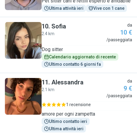
Pet sitter cani e rettili esperto e affidabile
Ultima attività ieri
Vive con 1 cane
10
.
Sofia
da
10 €
2.4 km
S
/passeggiata
Dog sitter
Calendario aggiornato di recente
Ultimo contatto 6 giorni fa
11
.
Alessandra
da
9 €
2.1 km
A
/passeggiata
1 recensione
amore per ogni zampetta
Ultimo contatto ieri
Ultima attività ieri