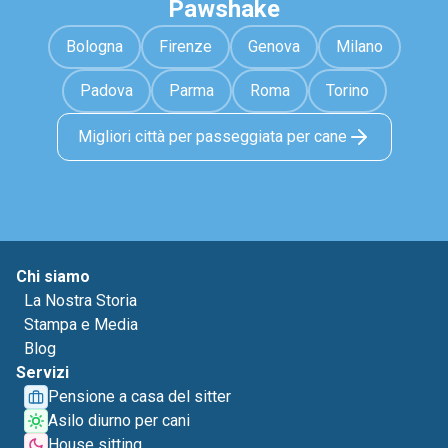
Pawshake
Bologna
Firenze
Genova
Milano
Padova
Parma
Roma
Torino
Migliori città per passeggiata per cane
Chi siamo
La Nostra Storia
Stampa e Media
Blog
Servizi
Pensione a casa del sitter
Asilo diurno per cani
House sitting