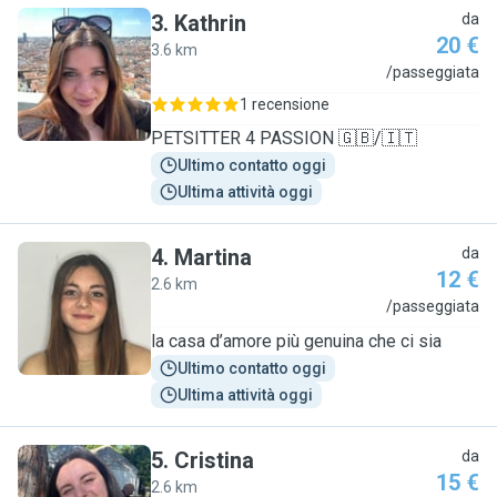
3
.
Kathrin
da
20 €
3.6 km
K
/passeggiata
1 recensione
PETSITTER 4 PASSION 🇬🇧/🇮🇹
Ultimo contatto oggi
Ultima attività oggi
4
.
Martina
da
12 €
2.6 km
M
/passeggiata
la casa d’amore più genuina che ci sia
Ultimo contatto oggi
Ultima attività oggi
5
.
Cristina
da
15 €
2.6 km