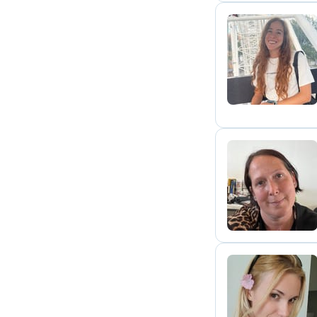
D
J
S