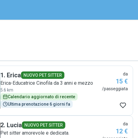
1
.
Erica
da
NUOVO PET SITTER
15 €
Erica-Educatrice Cinofila da 3 anni e mezzo
/passeggiata
5.6 km
Calendario aggiornato di recente
Ultima prenotazione 6 giorni fa
2
.
Lucia
da
NUOVO PET SITTER
12 €
Pet sitter amorevole e dedicata.