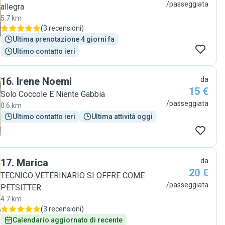
/passeggiata
allegra
5.7 km
(
3 recensioni
)
Ultima prenotazione 4 giorni fa
Ultimo contatto ieri
16
.
Irene Noemi
da
15 €
Solo Coccole E Niente Gabbia
/passeggiata
0.6 km
Ultimo contatto ieri
Ultima attività oggi
17
.
Marica
da
20 €
TECNICO VETERINARIO SI OFFRE COME
/passeggiata
PETSITTER
4.7 km
(
3 recensioni
)
Calendario aggiornato di recente