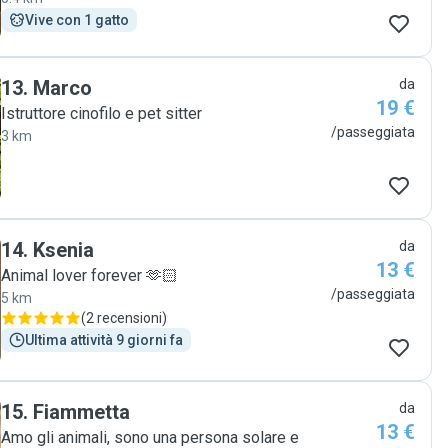
Vive con 1 gatto
13
.
Marco
da
19 €
Istruttore cinofilo e pet sitter
/passeggiata
3 km
14
.
Ksenia
da
13 €
Animal lover forever 🫶🏻
/passeggiata
5 km
(
2 recensioni
)
Ultima attività 9 giorni fa
15
.
Fiammetta
da
13 €
Amo gli animali, sono una persona solare e