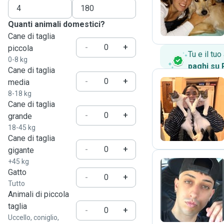
L
Quanti animali domestici?
Cane di taglia
-
+
piccola
Tu e il tu
0-8 kg
paghi su
Cane di taglia
-
+
media
8-18 kg
Cane di taglia
G
-
+
grande
18-45 kg
Cane di taglia
-
+
gigante
+45 kg
Gatto
-
+
Tutto
A
Animali di piccola
taglia
-
+
Uccello, coniglio,