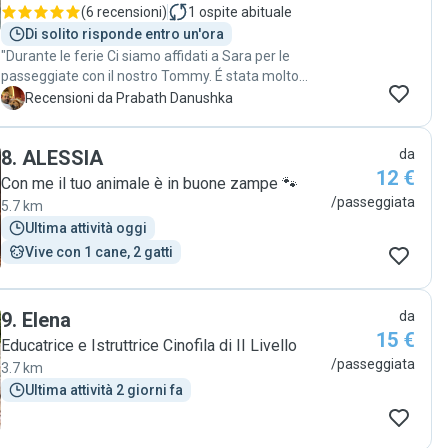
(
6 recensioni
)
1
ospite abituale
Di solito risponde entro un'ora
"Durante le ferie Ci siamo affidati a Sara per le
passeggiate con il nostro Tommy. É stata molto
disponibile e comprensiva, adattandosi al carattere
P
Recensioni da Prabath Danushka
di Tommy. Ogni giorno ci aggiornava con foto e
video dopo ogni passeggiata. Un ringraziamento
8
.
ALESSIA
da
anche a Giulia per la sua disponibilità. Sicuramente ci
12 €
affideremo a loro anche in futuro. Grazie ancora "
Con me il tuo animale è in buone zampe 🐾
/passeggiata
5.7 km
Ultima attività oggi
Vive con 1 cane, 2 gatti
9
.
Elena
da
15 €
Educatrice e Istruttrice Cinofila di II Livello
/passeggiata
3.7 km
Ultima attività 2 giorni fa