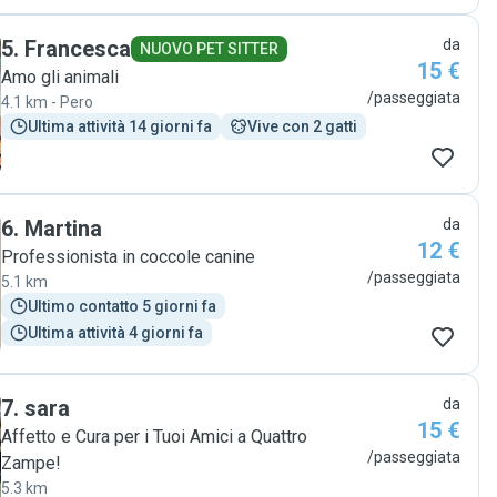
5
.
Francesca
da
NUOVO PET SITTER
15 €
Amo gli animali
/passeggiata
4.1 km - Pero
Ultima attività 14 giorni fa
Vive con 2 gatti
6
.
Martina
da
12 €
Professionista in coccole canine
/passeggiata
5.1 km
Ultimo contatto 5 giorni fa
Ultima attività 4 giorni fa
7
.
sara
da
15 €
Affetto e Cura per i Tuoi Amici a Quattro
/passeggiata
Zampe!
5.3 km