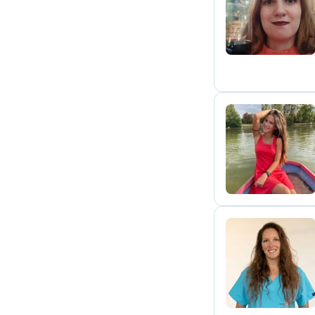
F
I
M