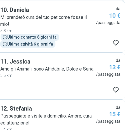
10
.
Daniela
da
10 €
Mi prenderò cura del tuo pet come fosse il
/passeggiata
mio!
5.8 km
Ultimo contatto 6 giorni fa
Ultima attività 6 giorni fa
11
.
Jessica
da
13 €
Amo gli Animali, sono Affidabile, Dolce e Seria
/passeggiata
5.5 km
12
.
Stefania
da
15 €
Passeggiate e visite a domicilio. Amore, cura
/passeggiata
ed attenzione!
5.4 km