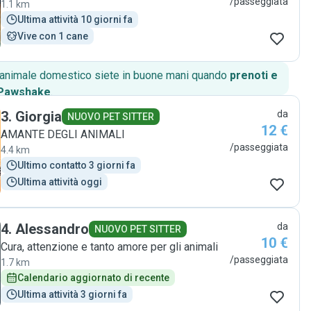
/passeggiata
1.1 km
Ultima attività 10 giorni fa
Vive con 1 cane
o animale domestico siete in buone mani quando
prenoti e
 Pawshake
.
3
.
Giorgia
da
NUOVO PET SITTER
12 €
AMANTE DEGLI ANIMALI
/passeggiata
4.4 km
Ultimo contatto 3 giorni fa
Ultima attività oggi
4
.
Alessandro
da
NUOVO PET SITTER
10 €
Cura, attenzione e tanto amore per gli animali
/passeggiata
1.7 km
Calendario aggiornato di recente
Ultima attività 3 giorni fa