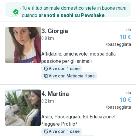
Tu e il tuo animale domestico siete in buone mani
quando
prenoti e paghi su Pawshake
.
3
.
Giorgia
da
10 €
0.8 km
G
/passeggiata
Affidabile, amichevole, mossa dalla
passione per gli animali
Vive con 1 cane
Vive con Meticcia Hana
4
.
Martina
da
10 €
0.2 km
M
/passeggiata
Asilo, Passeggiate Ed Educazione!
*leggere Profilo*
Vive con 1 cane