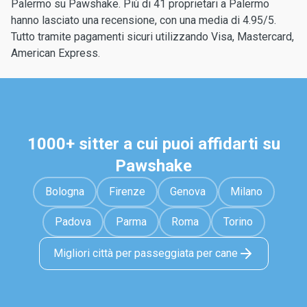
Palermo su Pawshake. Più di 41 proprietari a Palermo
hanno lasciato una recensione, con una media di 4.95/5.
Tutto tramite pagamenti sicuri utilizzando Visa, Mastercard,
American Express.
1000+ sitter a cui puoi affidarti su
Pawshake
Bologna
Firenze
Genova
Milano
Padova
Parma
Roma
Torino
Migliori città per passeggiata per cane