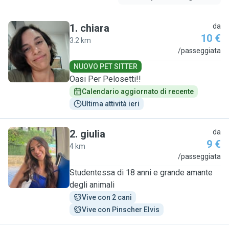
1
.
chiara
da
10 €
3.2 km
C
/passeggiata
NUOVO PET SITTER
Oasi Per Pelosetti!!
Calendario aggiornato di recente
Ultima attività ieri
2
.
giulia
da
9 €
4 km
G
/passeggiata
Studentessa di 18 anni e grande amante
degli animali
Vive con 2 cani
Vive con Pinscher Elvis