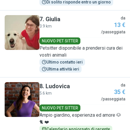
Di solito risponde entro un giorno
7
.
Giulia
da
13 €
3.9 km
G
/passeggiata
NUOVO PET SITTER
Petsitter disponibile a prendersi cura dei
vostri animali
Ultimo contatto ieri
Ultima attività ieri
8
.
Ludovica
da
35 €
5.6 km
L
/passeggiata
NUOVO PET SITTER
Ampio giardino, esperienza ed amore 🐶
🐈 ❤️
Calendario aggiornato di recente