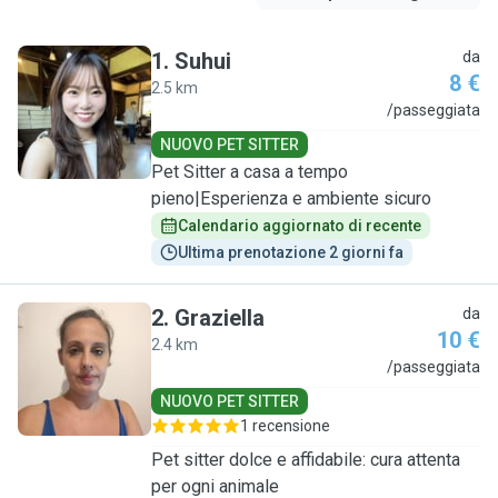
1
.
Suhui
da
8 €
2.5 km
S
/passeggiata
NUOVO PET SITTER
Pet Sitter a casa a tempo
pieno|Esperienza e ambiente sicuro
Calendario aggiornato di recente
Ultima prenotazione 2 giorni fa
2
.
Graziella
da
10 €
2.4 km
G
/passeggiata
NUOVO PET SITTER
1 recensione
Pet sitter dolce e affidabile: cura attenta
per ogni animale