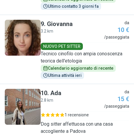
Ultimo contatto 3 giorni fa
9
.
Giovanna
da
10 €
3.2 km
G
/passeggiata
NUOVO PET SITTER
Tecnico cinofilo con ampia conoscenza
teorica dell'etologia
Calendario aggiornato di recente
Ultima attività ieri
10
.
Ada
da
15 €
2.8 km
A
/passeggiata
1 recensione
Dog sitter affettuosa con una casa
accogliente a Padova