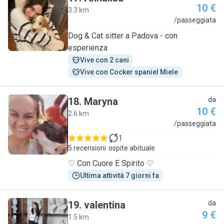
10 €
3.3 km
A
/passeggiata
Dog & Cat sitter a Padova - con
esperienza
Vive con 2 cani
Vive con Cocker spaniel Miele
18
.
Maryna
da
10 €
2.6 km
M
/passeggiata
1
5 recensioni
ospite abituale
♡ Con Cuore E Spirito ♡
Ultima attività 7 giorni fa
19
.
valentina
da
9 €
1.5 km