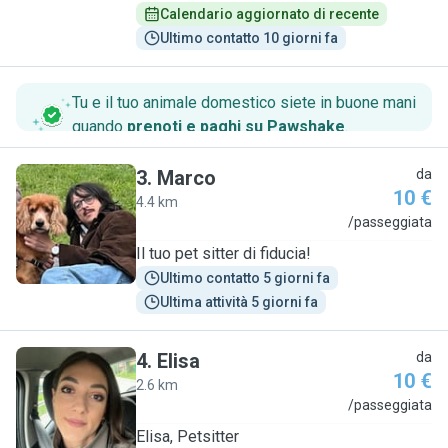
Calendario aggiornato di recente
Ultimo contatto 10 giorni fa
Tu e il tuo animale domestico siete in buone mani
quando
prenoti e paghi su Pawshake
.
3
.
Marco
da
10 €
4.4 km
M
/passeggiata
Il tuo pet sitter di fiducia!
Ultimo contatto 5 giorni fa
Ultima attività 5 giorni fa
4
.
Elisa
da
10 €
2.6 km
E
/passeggiata
Elisa, Petsitter