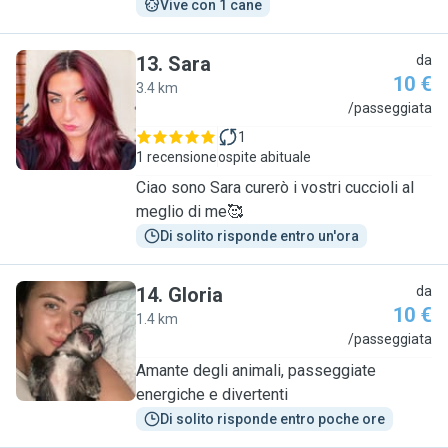
Vive con 1 cane
13
.
Sara
da
10 €
3.4 km
S
/passeggiata
1
1 recensione
ospite abituale
Ciao sono Sara curerò i vostri cuccioli al
meglio di me🥰
Di solito risponde entro un'ora
14
.
Gloria
da
10 €
1.4 km
G
/passeggiata
Amante degli animali, passeggiate
energiche e divertenti
Di solito risponde entro poche ore