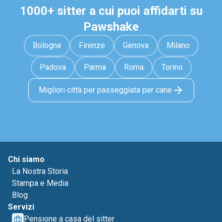
1000+ sitter a cui puoi affidarti su
Pawshake
Bologna
Firenze
Genova
Milano
Padova
Parma
Roma
Torino
Migliori città per passeggiata per cane
Chi siamo
La Nostra Storia
Stampa e Media
Blog
Servizi
Pensione a casa del sitter