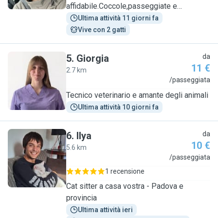
affidabile.Coccole,passeggiate e
attenzioni
Ultima attività 11 giorni fa
Vive con 2 gatti
5
.
Giorgia
da
11 €
2.7 km
G
/passeggiata
Tecnico veterinario e amante degli animali
Ultima attività 10 giorni fa
6
.
Ilya
da
10 €
5.6 km
I
/passeggiata
1 recensione
Cat sitter a casa vostra - Padova e
provincia
Ultima attività ieri