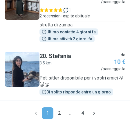
V
/passeggiata
1
2 recensioni
ospite abituale
stretta di zampa
Ultimo contatto 4 giorni fa
Ultima attività 2 giorni fa
20
.
Stefania
da
10 €
3.5 km
S
/passeggiata
Pet-sitter disponibile per i vostri amici 🐶
🐱🤩
Di solito risponde entro un giorno
1
2
...
4