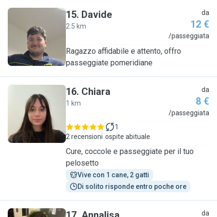
15
.
Davide
da
12 €
2.5 km
D
/passeggiata
Ragazzo affidabile e attento, offro
passeggiate pomeridiane
16
.
Chiara
da
8 €
1 km
C
/passeggiata
1
2 recensioni
ospite abituale
Cure, coccole e passeggiate per il tuo
pelosetto
Vive con 1 cane, 2 gatti
Di solito risponde entro poche ore
17
.
Annalisa
da