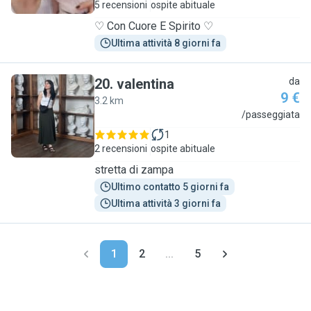
5 recensioni
ospite abituale
♡ Con Cuore E Spirito ♡
Ultima attività 8 giorni fa
20
.
valentina
da
9 €
3.2 km
V
/passeggiata
1
2 recensioni
ospite abituale
stretta di zampa
Ultimo contatto 5 giorni fa
Ultima attività 3 giorni fa
1
2
...
5