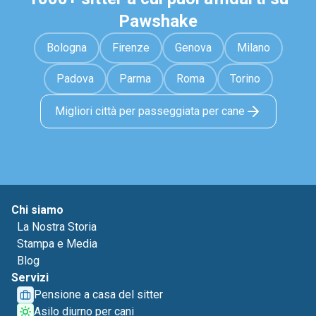
Pawshake
Bologna
Firenze
Genova
Milano
Padova
Parma
Roma
Torino
Migliori città per passeggiata per cane
Chi siamo
La Nostra Storia
Stampa e Media
Blog
Servizi
Pensione a casa del sitter
Asilo diurno per cani