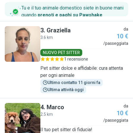
Tu e il tuo animale domestico siete in buone mani
quando
prenoti e paghi su Pawshake
.
3
.
Graziella
da
10 €
3.6 km
G
/passeggiata
NUOVO PET SITTER
1 recensione
Pet sitter dolce e affidabile: cura attenta
per ogni animale
Ultimo contatto 11 giorni fa
Ultima attività oggi
4
.
Marco
da
10 €
2.5 km
M
/passeggiata
Il tuo pet sitter di fiducia!