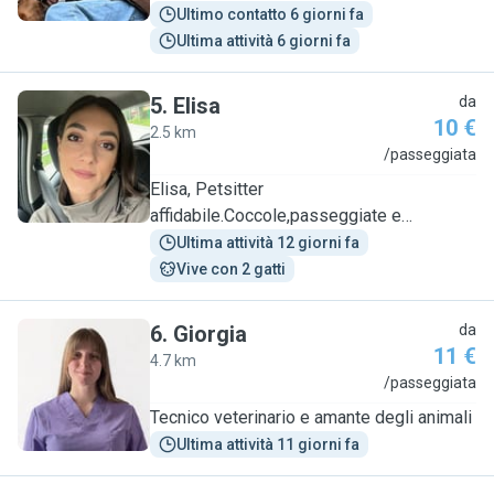
Ultimo contatto 6 giorni fa
Ultima attività 6 giorni fa
5
.
Elisa
da
10 €
2.5 km
E
/passeggiata
Elisa, Petsitter
affidabile.Coccole,passeggiate e
attenzioni
Ultima attività 12 giorni fa
Vive con 2 gatti
6
.
Giorgia
da
11 €
4.7 km
G
/passeggiata
Tecnico veterinario e amante degli animali
Ultima attività 11 giorni fa