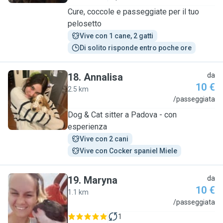
Cure, coccole e passeggiate per il tuo
pelosetto
Vive con 1 cane, 2 gatti
Di solito risponde entro poche ore
18
.
Annalisa
da
10 €
2.5 km
A
/passeggiata
Dog & Cat sitter a Padova - con
esperienza
Vive con 2 cani
Vive con Cocker spaniel Miele
19
.
Maryna
da
10 €
1.1 km
M
/passeggiata
1