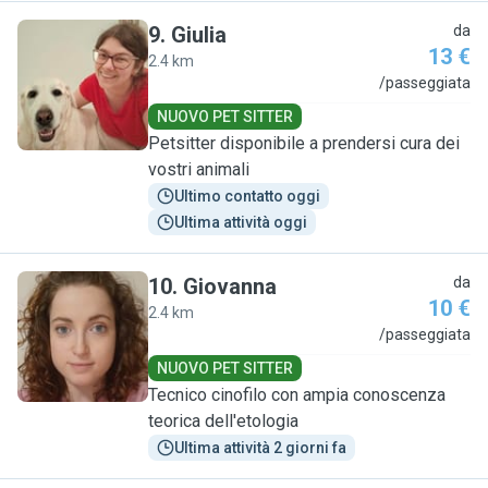
9
.
Giulia
da
13 €
2.4 km
G
/passeggiata
NUOVO PET SITTER
Petsitter disponibile a prendersi cura dei
vostri animali
Ultimo contatto oggi
Ultima attività oggi
10
.
Giovanna
da
10 €
2.4 km
G
/passeggiata
NUOVO PET SITTER
Tecnico cinofilo con ampia conoscenza
teorica dell'etologia
Ultima attività 2 giorni fa