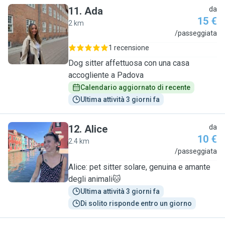
11
.
Ada
da
15 €
2 km
A
/passeggiata
1 recensione
Dog sitter affettuosa con una casa
accogliente a Padova
Calendario aggiornato di recente
Ultima attività 3 giorni fa
12
.
Alice
da
10 €
2.4 km
A
/passeggiata
Alice: pet sitter solare, genuina e amante
degli animali🐱
Ultima attività 3 giorni fa
Di solito risponde entro un giorno