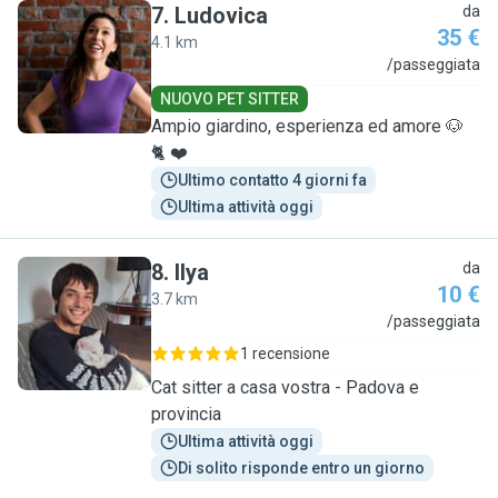
7
.
Ludovica
da
35 €
4.1 km
L
/passeggiata
NUOVO PET SITTER
Ampio giardino, esperienza ed amore 🐶
🐈 ❤️
Ultimo contatto 4 giorni fa
Ultima attività oggi
8
.
Ilya
da
10 €
3.7 km
I
/passeggiata
1 recensione
Cat sitter a casa vostra - Padova e
provincia
Ultima attività oggi
Di solito risponde entro un giorno