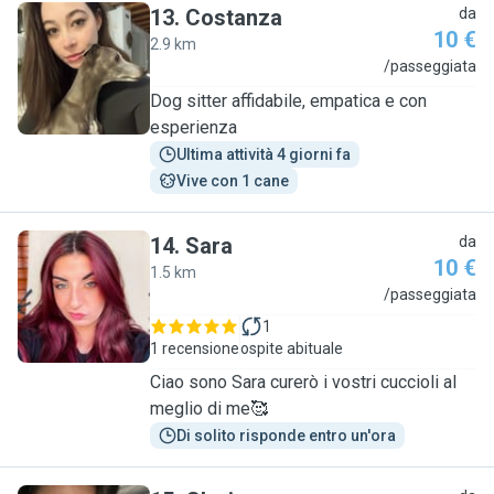
13
.
Costanza
da
10 €
2.9 km
C
/passeggiata
Dog sitter affidabile, empatica e con
esperienza
Ultima attività 4 giorni fa
Vive con 1 cane
14
.
Sara
da
10 €
1.5 km
S
/passeggiata
1
1 recensione
ospite abituale
Ciao sono Sara curerò i vostri cuccioli al
meglio di me🥰
Di solito risponde entro un'ora