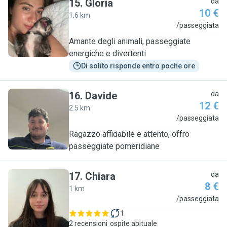
15
.
Gloria
da
10 €
1.6 km
G
/passeggiata
Amante degli animali, passeggiate
energiche e divertenti
Di solito risponde entro poche ore
16
.
Davide
da
12 €
2.5 km
D
/passeggiata
Ragazzo affidabile e attento, offro
passeggiate pomeridiane
17
.
Chiara
da
8 €
1 km
C
/passeggiata
1
2 recensioni
ospite abituale