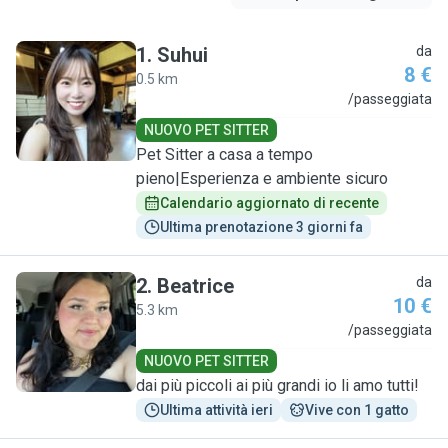
1
.
Suhui
da
8 €
0.5 km
S
/passeggiata
NUOVO PET SITTER
Pet Sitter a casa a tempo
pieno|Esperienza e ambiente sicuro
Calendario aggiornato di recente
Ultima prenotazione 3 giorni fa
2
.
Beatrice
da
10 €
5.3 km
B
/passeggiata
NUOVO PET SITTER
dai più piccoli ai più grandi io li amo tutti!
Ultima attività ieri
Vive con 1 gatto