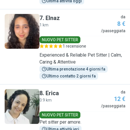
Ultima attività oggi
7
.
Elnaz
da
8 €
1 km
E
/passeggiata
NUOVO PET SITTER
1 recensione
Experienced & Reliable Pet Sitter | Calm,
Caring & Attentive
Ultima prenotazione 4 giorni fa
Ultimo contatto 2 giorni fa
8
.
Erica
da
12 €
0.9 km
E
/passeggiata
NUOVO PET SITTER
Pet sitter per amore.
Ultima attività ieri