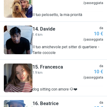
L
/passeggiata
Il tuo pelosetto, la mia priorità
14
.
Davide
da
10 €
1.4 km
D
/passeggiata
Il tuo amichevole pet sitter di quartiere -
Tante coccole
15
.
Francesca
da
10 €
1.9 km
F
/passeggiata
dog sitting con amore 🐶❤️
16
.
Beatrice
da