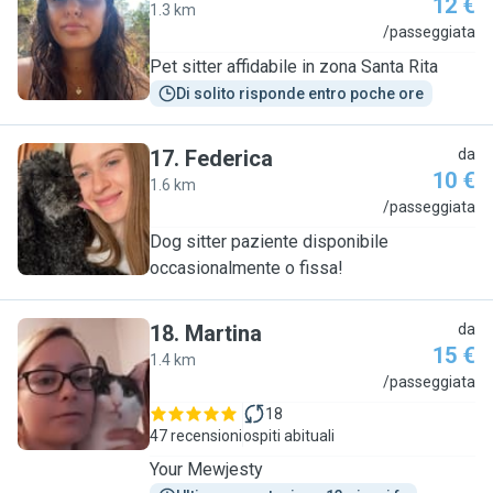
12 €
1.3 km
B
/passeggiata
Pet sitter affidabile in zona Santa Rita
Di solito risponde entro poche ore
17
.
Federica
da
10 €
1.6 km
F
/passeggiata
Dog sitter paziente disponibile
occasionalmente o fissa!
18
.
Martina
da
15 €
1.4 km
M
/passeggiata
18
47 recensioni
ospiti abituali
Your Mewjesty