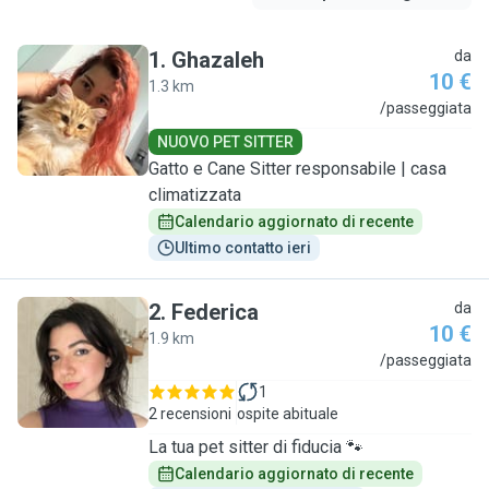
1
.
Ghazaleh
da
10 €
1.3 km
G
/passeggiata
NUOVO PET SITTER
Gatto e Cane Sitter responsabile | casa
climatizzata
Calendario aggiornato di recente
Ultimo contatto ieri
2
.
Federica
da
10 €
1.9 km
F
/passeggiata
1
2 recensioni
ospite abituale
La tua pet sitter di fiducia 🐾
Calendario aggiornato di recente