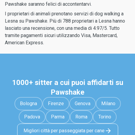
Pawshake saranno felici di accontentarvi.
I proprietari di animali prenotano servizi di dog walking a
Lesna su Pawshake. Più di 788 proprietari a Lesna hanno
lasciato una recensione, con una media di 4.97/5. Tutto
tramite pagamenti sicuri utilizzando Visa, Mastercard,
American Express.
1000+ sitter a cui puoi affidarti su
Pawshake
Bologna
Firenze
Genova
Milano
Padova
Parma
Roma
Torino
Migliori città per passeggiata per cane