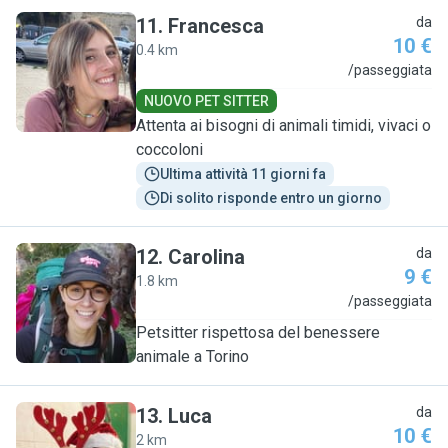
11
.
Francesca
da
10 €
0.4 km
F
/passeggiata
NUOVO PET SITTER
Attenta ai bisogni di animali timidi, vivaci o
coccoloni
Ultima attività 11 giorni fa
Di solito risponde entro un giorno
12
.
Carolina
da
9 €
1.8 km
C
/passeggiata
Petsitter rispettosa del benessere
animale a Torino
13
.
Luca
da
10 €
2 km