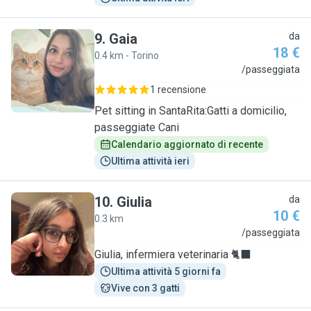
9
.
Gaia
da
18 €
0.4 km - Torino
G
/passeggiata
1 recensione
Pet sitting in SantaRita:Gatti a domicilio,
passeggiate Cani
Calendario aggiornato di recente
Ultima attività ieri
10
.
Giulia
da
10 €
0.3 km
G
/passeggiata
Giulia, infermiera veterinaria 🐈‍⬛
Ultima attività 5 giorni fa
Vive con 3 gatti