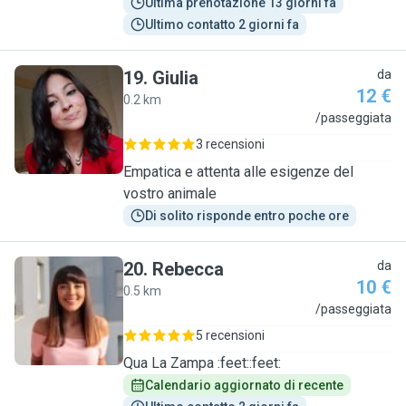
Ultima prenotazione 13 giorni fa
Ultimo contatto 2 giorni fa
19
.
Giulia
da
12 €
0.2 km
G
/passeggiata
3 recensioni
Empatica e attenta alle esigenze del
vostro animale
Di solito risponde entro poche ore
20
.
Rebecca
da
10 €
0.5 km
R
/passeggiata
5 recensioni
Qua La Zampa :feet::feet:
Calendario aggiornato di recente