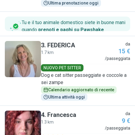
Ultima prenotazione oggi
Tu e il tuo animale domestico siete in buone mani
quando
prenoti e paghi su Pawshake
.
3
.
FEDERICA
da
15 €
1.7 km
F
/passeggiata
NUOVO PET SITTER
Dog e cat sitter passeggiate e coccole a
sei zampe
Calendario aggiornato di recente
Ultima attività oggi
4
.
Francesca
da
9 €
1.3 km
F
/passeggiata