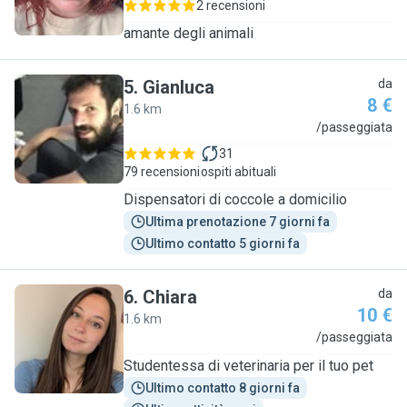
2 recensioni
amante degli animali
5
.
Gianluca
da
8 €
1.6 km
G
/passeggiata
31
79 recensioni
ospiti abituali
Dispensatori di coccole a domicilio
Ultima prenotazione 7 giorni fa
Ultimo contatto 5 giorni fa
6
.
Chiara
da
10 €
1.6 km
C
/passeggiata
Studentessa di veterinaria per il tuo pet
Ultimo contatto 8 giorni fa