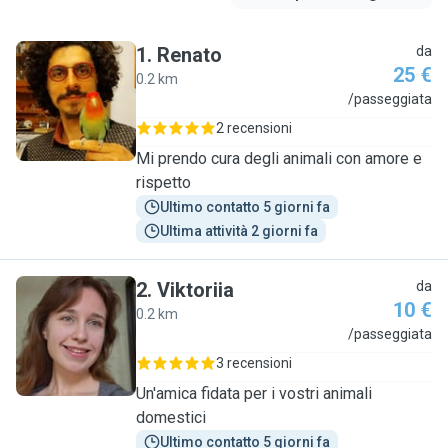
1
.
Renato
da
25 €
0.2 km
R
/passeggiata
2 recensioni
Mi prendo cura degli animali con amore e
rispetto
Ultimo contatto 5 giorni fa
Ultima attività 2 giorni fa
2
.
Viktoriia
da
10 €
0.2 km
V
/passeggiata
3 recensioni
Un'amica fidata per i vostri animali
domestici
Ultimo contatto 5 giorni fa