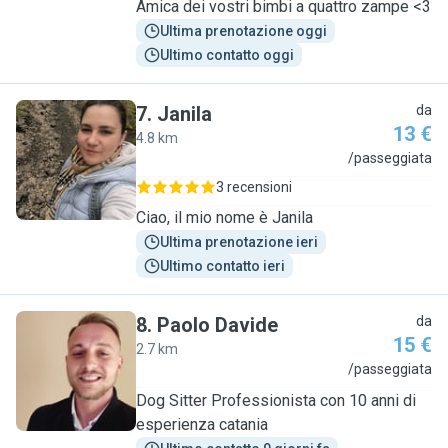
Amica dei vostri bimbi a quattro zampe <3
Ultima prenotazione oggi
Ultimo contatto oggi
7
.
Janila
da
13 €
4.8 km
J
/passeggiata
3 recensioni
Ciao, il mio nome è Janila
Ultima prenotazione ieri
Ultimo contatto ieri
8
.
Paolo Davide
da
15 €
2.7 km
P
/passeggiata
Dog Sitter Professionista con 10 anni di
esperienza catania