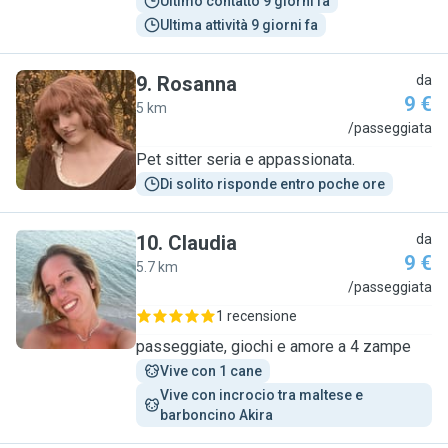
Ultimo contatto 9 giorni fa
Ultima attività 9 giorni fa
9
.
Rosanna
da
9 €
5 km
R
/passeggiata
Pet sitter seria e appassionata.
Di solito risponde entro poche ore
10
.
Claudia
da
9 €
5.7 km
C
/passeggiata
1 recensione
passeggiate, giochi e amore a 4 zampe
Vive con 1 cane
Vive con incrocio tra maltese e 
barboncino Akira