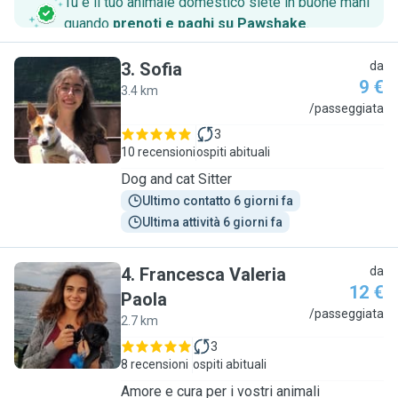
Tu e il tuo animale domestico siete in buone mani
quando
prenoti e paghi su Pawshake
.
3
.
Sofia
da
9 €
3.4 km
S
/passeggiata
3
10 recensioni
ospiti abituali
Dog and cat Sitter
Ultimo contatto 6 giorni fa
Ultima attività 6 giorni fa
4
.
Francesca Valeria
da
12 €
Paola
F
/passeggiata
2.7 km
3
8 recensioni
ospiti abituali
Amore e cura per i vostri animali