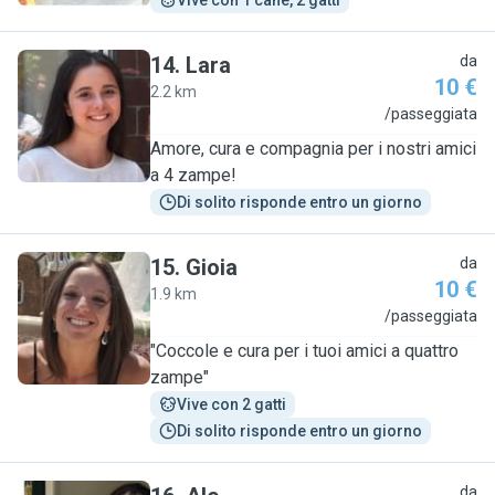
Vive con 1 cane, 2 gatti
14
.
Lara
da
10 €
2.2 km
L
/passeggiata
Amore, cura e compagnia per i nostri amici
a 4 zampe!
Di solito risponde entro un giorno
15
.
Gioia
da
10 €
1.9 km
G
/passeggiata
"Coccole e cura per i tuoi amici a quattro
zampe"
Vive con 2 gatti
Di solito risponde entro un giorno
da