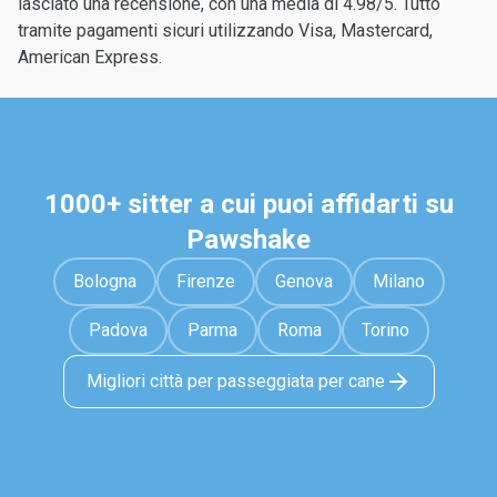
lasciato una recensione, con una media di 4.98/5. Tutto
tramite pagamenti sicuri utilizzando Visa, Mastercard,
American Express.
1000+ sitter a cui puoi affidarti su
Pawshake
Bologna
Firenze
Genova
Milano
Padova
Parma
Roma
Torino
Migliori città per passeggiata per cane