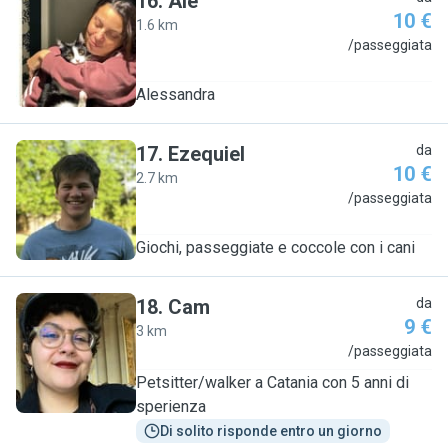
16
.
Ale
10 €
1.6 km
A
/passeggiata
Alessandra
17
.
Ezequiel
da
10 €
2.7 km
E
/passeggiata
Giochi, passeggiate e coccole con i cani
18
.
Cam
da
9 €
3 km
C
/passeggiata
Petsitter/walker a Catania con 5 anni di
sperienza
Di solito risponde entro un giorno