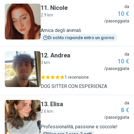
11
.
Nicole
da
10 €
2.9 km
N
/passeggiata
Amica degli animali
Di solito risponde entro un giorno
12
.
Andrea
da
10 €
3 km
A
/passeggiata
1 recensione
DOG SITTER CON ESPERIENZA
13
.
Elisa
da
8 €
2.6 km
E
/passeggiata
Professionalità, passione e coccole!