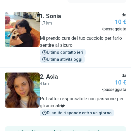
1
.
Sonia
da
10 €
1.7 km
S
/passeggiata
Mi prendo cura del tuo cucciolo per farlo
sentire al sicuro
Ultimo contatto ieri
Ultima attività oggi
2
.
Asia
da
10 €
4 km
A
/passeggiata
Pet sitter responsabile con passione per
gli animali❤️
Di solito risponde entro un giorno