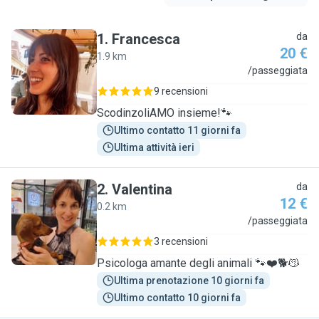
1
.
Francesca
da
20 €
1.9 km
F
/passeggiata
9 recensioni
ScodinzoliAMO insieme!🐾
Ultimo contatto 11 giorni fa
Ultima attività ieri
2
.
Valentina
da
12 €
0.2 km
V
/passeggiata
3 recensioni
Psicologa amante degli animali 🐾❤️🐕😽
Ultima prenotazione 10 giorni fa
Ultimo contatto 10 giorni fa