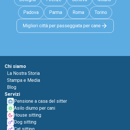
Padova
Parma
Roma
Torino
Migliori città per passeggiata per cane
Chi siamo
La Nostra Storia
Stampa e Media
Blog
Servizi
Pensione a casa del sitter
Asilo diurno per cani
House sitting
Dog sitting
Cat sitting