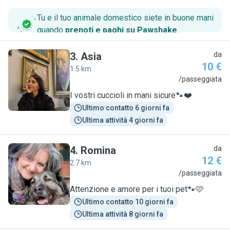
Tu e il tuo animale domestico siete in buone mani
quando
prenoti e paghi su Pawshake
.
3
.
Asia
da
10 €
1.5 km
A
/passeggiata
I vostri cuccioli in mani sicure🐾❤️
Ultimo contatto 6 giorni fa
Ultima attività 4 giorni fa
4
.
Romina
da
12 €
2.7 km
R
/passeggiata
Attenzione e amore per i tuoi pet🐾🩷
Ultimo contatto 10 giorni fa
Ultima attività 8 giorni fa