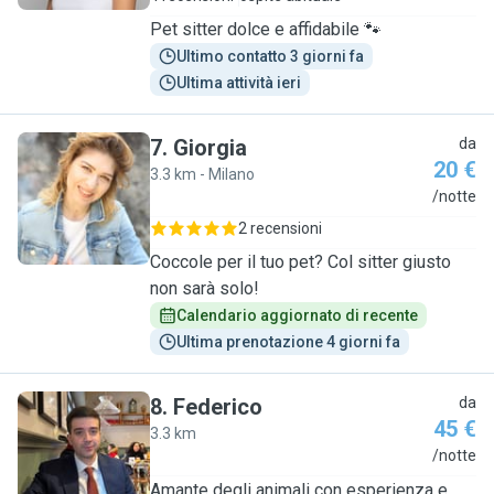
Pet sitter dolce e affidabile 🐾
Ultimo contatto 3 giorni fa
Ultima attività ieri
7
.
Giorgia
da
20 €
3.3 km - Milano
G
/notte
2 recensioni
Coccole per il tuo pet? Col sitter giusto
non sarà solo!
Calendario aggiornato di recente
Ultima prenotazione 4 giorni fa
8
.
Federico
da
45 €
3.3 km
F
/notte
Amante degli animali con esperienza e