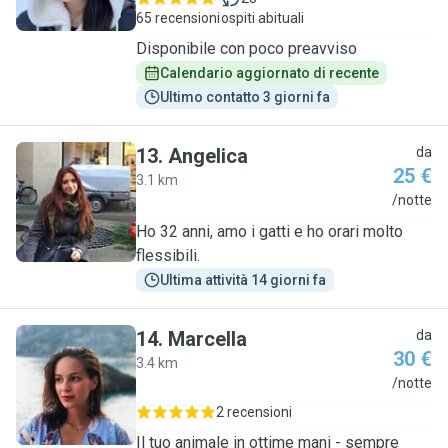
65 recensioni
ospiti abituali
Disponibile con poco preavviso
Calendario aggiornato di recente
Ultimo contatto 3 giorni fa
13
.
Angelica
da
25 €
3.1 km
A
/notte
Ho 32 anni, amo i gatti e ho orari molto
flessibili.
Ultima attività 14 giorni fa
14
.
Marcella
da
30 €
3.4 km
M
/notte
2 recensioni
Il tuo animale in ottime mani - sempre