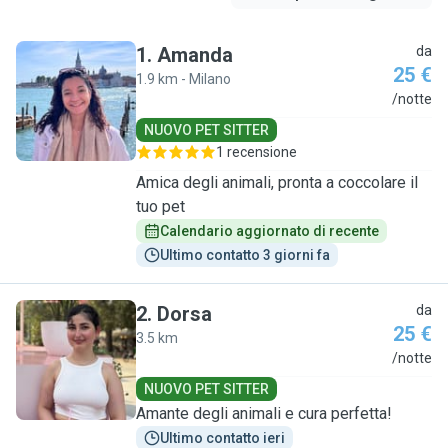
1
.
Amanda
da
25 €
1.9 km - Milano
A
/notte
NUOVO PET SITTER
1 recensione
Amica degli animali, pronta a coccolare il
tuo pet
Calendario aggiornato di recente
Ultimo contatto 3 giorni fa
2
.
Dorsa
da
25 €
3.5 km
D
/notte
NUOVO PET SITTER
Amante degli animali e cura perfetta!
Ultimo contatto ieri