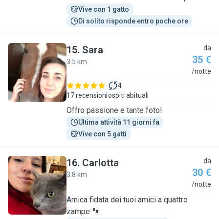
Vive con 1 gatto
Di solito risponde entro poche ore
15
.
Sara
da
35 €
3.5 km
S
/notte
4
17 recensioni
ospiti abituali
Offro passione e tante foto!
Ultima attività 11 giorni fa
Vive con 5 gatti
16
.
Carlotta
da
30 €
3.8 km
C
/notte
Amica fidata dei tuoi amici a quattro
zampe 🐾