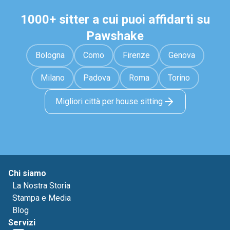
1000+ sitter a cui puoi affidarti su
Pawshake
Bologna
Como
Firenze
Genova
Milano
Padova
Roma
Torino
Migliori città per house sitting
Chi siamo
La Nostra Storia
Stampa e Media
Blog
Servizi