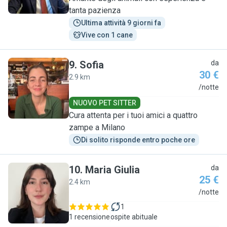
tanta pazienza
Ultima attività 9 giorni fa
Vive con 1 cane
9
.
Sofia
da
30 €
2.9 km
S
/notte
NUOVO PET SITTER
Cura attenta per i tuoi amici a quattro
zampe a Milano
Di solito risponde entro poche ore
10
.
Maria Giulia
da
25 €
2.4 km
M
/notte
1
1 recensione
ospite abituale