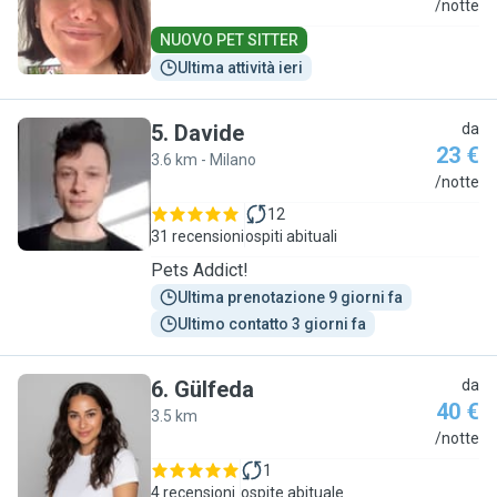
E
/notte
NUOVO PET SITTER
Ultima attività ieri
5
.
Davide
da
23 €
3.6 km - Milano
D
/notte
12
31 recensioni
ospiti abituali
Pets Addict!
Ultima prenotazione 9 giorni fa
Ultimo contatto 3 giorni fa
6
.
Gülfeda
da
40 €
3.5 km
G
/notte
1
4 recensioni
ospite abituale