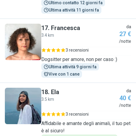
Ultimo contatto 12 giorni fa
Ultima attività 11 giorni fa
17
.
Francesca
da
27 €
3.4 km
F
/notte
3 recensioni
Dogsitter per amore, non per caso :)
Ultima attività 9 giorni fa
Vive con 1 cane
18
.
Ela
da
40 €
3.5 km
E
/notte
3 recensioni
Affidabile e amante degli animali, il tuo pet
è al sicuro!