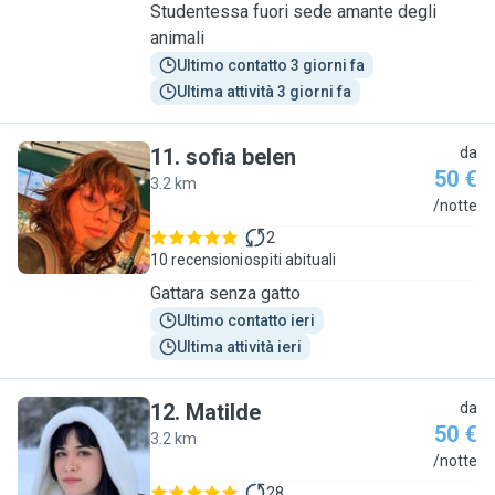
Studentessa fuori sede amante degli
animali
Ultimo contatto 3 giorni fa
Ultima attività 3 giorni fa
11
.
sofia belen
da
50 €
3.2 km
S
/notte
2
10 recensioni
ospiti abituali
Gattara senza gatto
Ultimo contatto ieri
Ultima attività ieri
12
.
Matilde
da
50 €
3.2 km
M
/notte
28