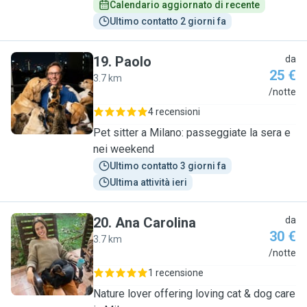
Calendario aggiornato di recente
Ultimo contatto 2 giorni fa
19
.
Paolo
da
25 €
3.7 km
P
/notte
4 recensioni
Pet sitter a Milano: passeggiate la sera e
nei weekend
Ultimo contatto 3 giorni fa
Ultima attività ieri
20
.
Ana Carolina
da
30 €
3.7 km
A
/notte
1 recensione
Nature lover offering loving cat & dog care