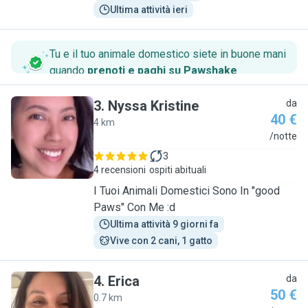
Ultima attività ieri
Tu e il tuo animale domestico siete in buone mani
quando
prenoti e paghi su Pawshake
.
3
.
Nyssa Kristine
da
40 €
4 km
N
/notte
3
4 recensioni
ospiti abituali
I Tuoi Animali Domestici Sono In "good
Paws" Con Me :d
Ultima attività 9 giorni fa
Vive con 2 cani, 1 gatto
4
.
Erica
da
50 €
0.7 km