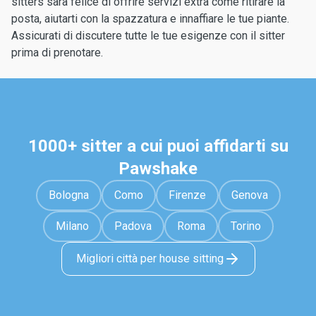
sitters sarà felice di offrire servizi extra come ritirare la
posta, aiutarti con la spazzatura e innaffiare le tue piante.
Assicurati di discutere tutte le tue esigenze con il sitter
prima di prenotare.
1000+ sitter a cui puoi affidarti su
Pawshake
Bologna
Como
Firenze
Genova
Milano
Padova
Roma
Torino
Migliori città per house sitting