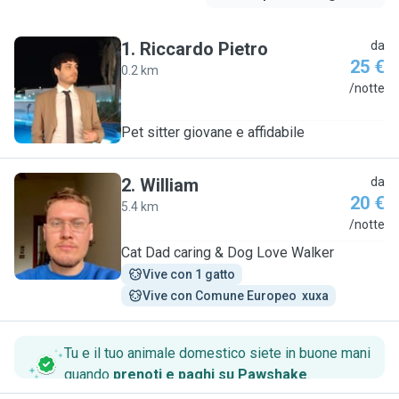
1
.
Riccardo Pietro
da
25 €
0.2 km
R
/notte
Pet sitter giovane e affidabile
2
.
William
da
20 €
5.4 km
W
/notte
Cat Dad caring & Dog Love Walker
Vive con 1 gatto
Vive con Comune Europeo  xuxa
Tu e il tuo animale domestico siete in buone mani
quando
prenoti e paghi su Pawshake
.