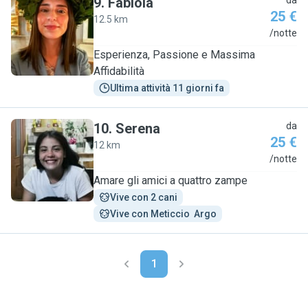
9
.
Fabiola
da
25 €
12.5 km
F
/notte
Esperienza, Passione e Massima
Affidabilità
Ultima attività 11 giorni fa
10
.
Serena
da
25 €
12 km
S
/notte
Amare gli amici a quattro zampe
Vive con 2 cani
Vive con Meticcio  Argo
1