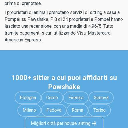
prima di prenotare.
I proprietari di animali prenotano servizi di sitting a casa a
Pompei su Pawshake. Più di 24 proprietari a Pompei hanno
lasciato una recensione, con una media di 4.96/5. Tutto
tramite pagamenti sicuri utilizzando Visa, Mastercard,
American Express.
1000+ sitter a cui puoi affidarti su
Pawshake
Bologna
Como
Firenze
Genova
Milano
Padova
Roma
Torino
Migliori città per house sitting