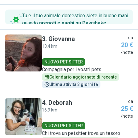
Tu e il tuo animale domestico siete in buone mani
quando
prenoti e paghi su Pawshake
.
3
.
Giovanna
da
20 €
13.4 km
G
/notte
NUOVO PET SITTER
Compagnia per i vostri pets
Calendario aggiornato di recente
Ultima attività 3 giorni fa
4
.
Deborah
da
25 €
16.9 km
D
/notte
NUOVO PET SITTER
Chi trova un petsitter trova un tesoro