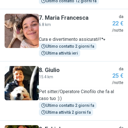
Ultimo contatto 12 giorni fa
7
.
Maria Francesca
da
22 €
6.8 km
M
/notte
Cura e divertimento assicurati!!🐾
Ultimo contatto 2 giorni fa
Ultima attività ieri
8
.
Giulio
da
25 €
15.4 km
G
/notte
Pet sitter/Operatore Cinofilo che fa al
caso tuo :):)
Ultimo contatto 2 giorni fa
Ultima attività 2 giorni fa