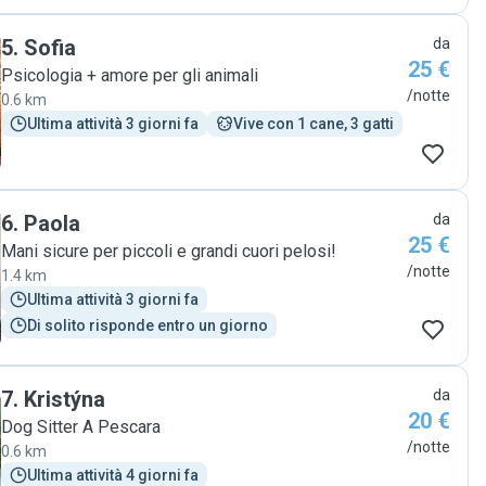
5
.
Sofia
da
25 €
Psicologia + amore per gli animali
/notte
0.6 km
Ultima attività 3 giorni fa
Vive con 1 cane, 3 gatti
6
.
Paola
da
25 €
Mani sicure per piccoli e grandi cuori pelosi!
/notte
1.4 km
Ultima attività 3 giorni fa
Di solito risponde entro un giorno
7
.
Kristýna
da
20 €
Dog Sitter A Pescara
/notte
0.6 km
Ultima attività 4 giorni fa