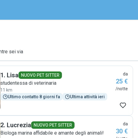
ntre sei via
1
.
Lisa
da
NUOVO PET SITTER
25 €
studentessa di veterinaria
/notte
11 km
Ultimo contatto 8 giorni fa
Ultima attività ieri
2
.
Lucrezia
da
NUOVO PET SITTER
30 €
Biologa marina affidabile e amante degli animali!