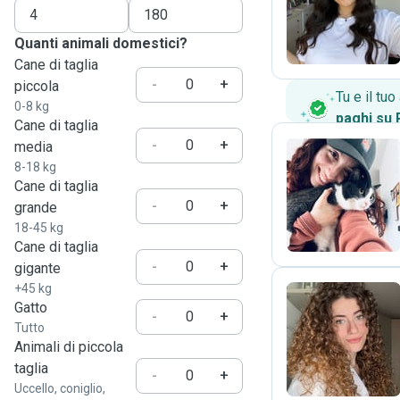
L
Quanti animali domestici?
Cane di taglia
-
+
piccola
Tu e il tu
0-8 kg
paghi su
Cane di taglia
-
+
media
8-18 kg
Cane di taglia
L
-
+
grande
18-45 kg
Cane di taglia
-
+
gigante
+45 kg
Gatto
-
+
Tutto
F
Animali di piccola
taglia
-
+
Uccello, coniglio,