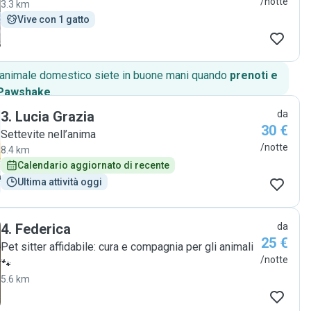
/notte
3.3 km
Vive con 1 gatto
o animale domestico siete in buone mani quando
prenoti e
 Pawshake
.
3
.
Lucia Grazia
da
30 €
Settevite nell’anima
/notte
8.4 km
Calendario aggiornato di recente
Ultima attività oggi
4
.
Federica
da
25 €
Pet sitter affidabile: cura e compagnia per gli animali
/notte
🐾
5.6 km