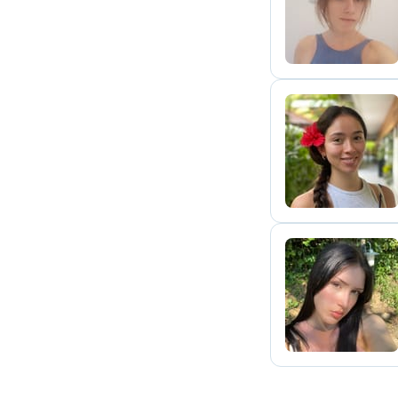
B
C
C