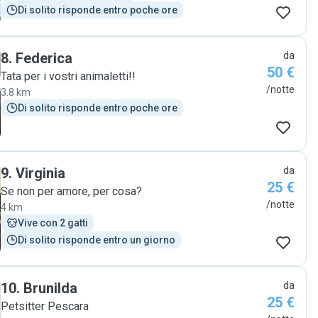
Di solito risponde entro poche ore
8
.
Federica
da
50 €
Tata per i vostri animaletti!!
/notte
3.8 km
Di solito risponde entro poche ore
9
.
Virginia
da
25 €
Se non per amore, per cosa?
/notte
4 km
Vive con 2 gatti
Di solito risponde entro un giorno
10
.
Brunilda
da
25 €
Petsitter Pescara