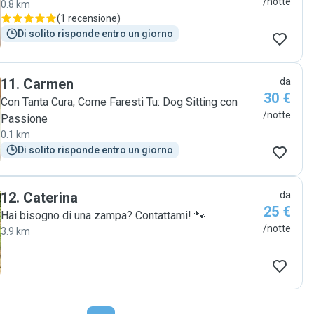
/notte
0.8 km
(
1 recensione
)
Di solito risponde entro un giorno
11
.
Carmen
da
30 €
Con Tanta Cura, Come Faresti Tu: Dog Sitting con
/notte
Passione
0.1 km
Di solito risponde entro un giorno
12
.
Caterina
da
25 €
Hai bisogno di una zampa? Contattami! 🐾
/notte
3.9 km