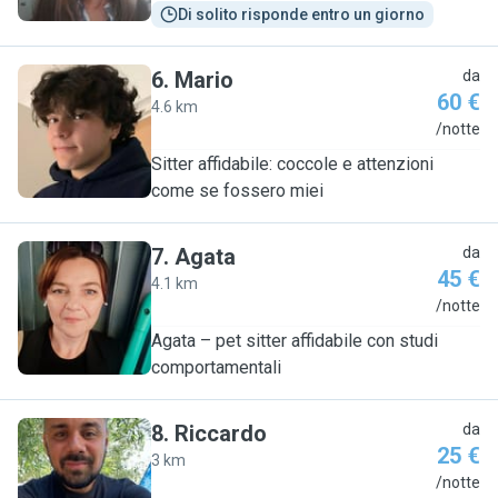
Di solito risponde entro un giorno
6
.
Mario
da
60 €
4.6 km
M
/notte
Sitter affidabile: coccole e attenzioni
come se fossero miei
7
.
Agata
da
45 €
4.1 km
A
/notte
Agata – pet sitter affidabile con studi
comportamentali
8
.
Riccardo
da
25 €
3 km
R
/notte