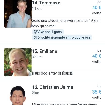
14
.
Tommaso
da
40 €
1.1 km
T
/notte
Sono uno studente universitario di 19 anni
amo gli animali
Vive con 1 gatto
Di solito risponde entro poche ore
15
.
Emiliano
da
40 €
3.8 km
E
/notte
Il tuo dog sitter di fiducia
16
.
Christian Jaime
da
35 €
2 km
C
/notte
Mi prendo cura del tuo cane/gatto come