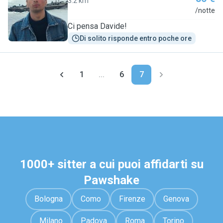
3.2 km
D
/notte
Ci pensa Davide!
Di solito risponde entro poche ore
1
...
6
7
1000+ sitter a cui puoi affidarti su
Pawshake
Bologna
Como
Firenze
Genova
Milano
Padova
Roma
Torino