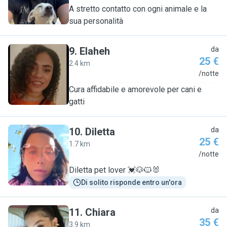
A stretto contatto con ogni animale e la
sua personalità
9
.
Elaheh
da
25 €
2.4 km
E
/notte
Cura affidabile e amorevole per cani e
gatti
10
.
Diletta
da
25 €
1.7 km
D
/notte
Diletta pet lover 💓🐶🐱🐰
Di solito risponde entro un'ora
11
.
Chiara
da
35 €
3.9 km