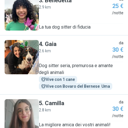
3
.
Benedetta
25 €
2.9 km
B
/notte
La tua dog sitter di fiducia
4
.
Gaia
da
30 €
2.6 km
G
/notte
Dog sitter seria, premurosa e amante
degli animali
Vive con 1 cane
Vive con Bovaro del Bernese  Uma
5
.
Camilla
da
30 €
2.8 km
C
/notte
La migliore amica dei vostri animali!