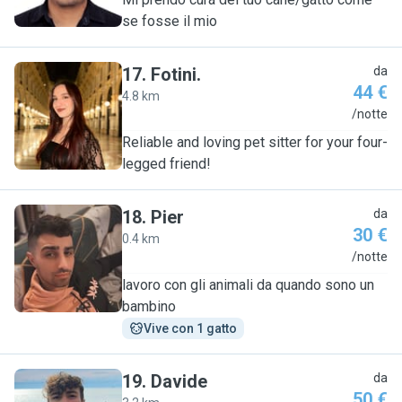
se fosse il mio
17
.
Fotini.
da
44 €
4.8 km
F
/notte
Reliable and loving pet sitter for your four-
legged friend!
18
.
Pier
da
30 €
0.4 km
P
/notte
lavoro con gli animali da quando sono un
bambino
Vive con 1 gatto
19
.
Davide
da
50 €