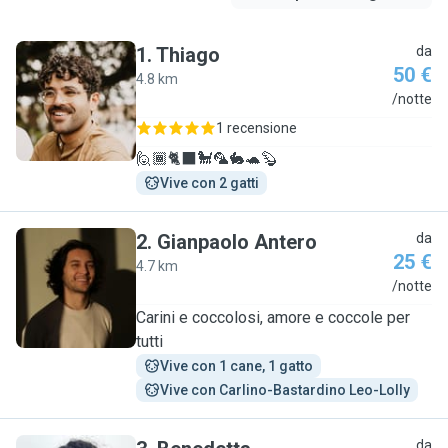
1
.
Thiago
da
50 €
4.8 km
T
/notte
1 recensione
🙋🏾🐈‍⬛🐩🦜🐇🐢🦫
Vive con 2 gatti
2
.
Gianpaolo Antero
da
25 €
4.7 km
G
/notte
Carini e coccolosi, amore e coccole per
tutti
Vive con 1 cane, 1 gatto
Vive con Carlino-Bastardino Leo-Lolly
da