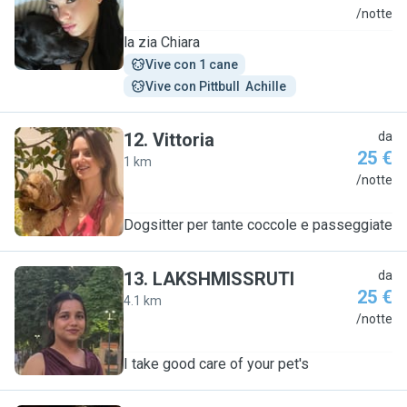
C
/notte
la zia Chiara
Vive con 1 cane
Vive con Pittbull  Achille 
12
.
Vittoria
da
25 €
1 km
V
/notte
Dogsitter per tante coccole e passeggiate
13
.
LAKSHMISSRUTI
da
25 €
4.1 km
L
/notte
I take good care of your pet's