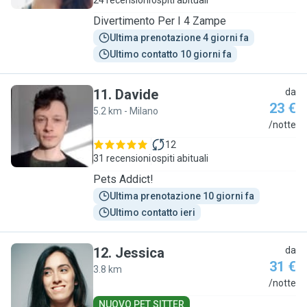
24 recensioni
ospiti abituali
Divertimento Per I 4 Zampe
Ultima prenotazione 4 giorni fa
Ultimo contatto 10 giorni fa
11
.
Davide
da
23 €
5.2 km - Milano
D
/notte
12
31 recensioni
ospiti abituali
Pets Addict!
Ultima prenotazione 10 giorni fa
Ultimo contatto ieri
12
.
Jessica
da
31 €
3.8 km
J
/notte
NUOVO PET SITTER