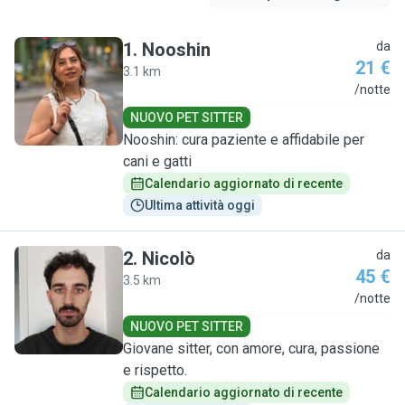
1
.
Nooshin
da
21 €
3.1 km
N
/notte
NUOVO PET SITTER
Nooshin: cura paziente e affidabile per
cani e gatti
Calendario aggiornato di recente
Ultima attività oggi
2
.
Nicolò
da
45 €
3.5 km
N
/notte
NUOVO PET SITTER
Giovane sitter, con amore, cura, passione
e rispetto.
Calendario aggiornato di recente