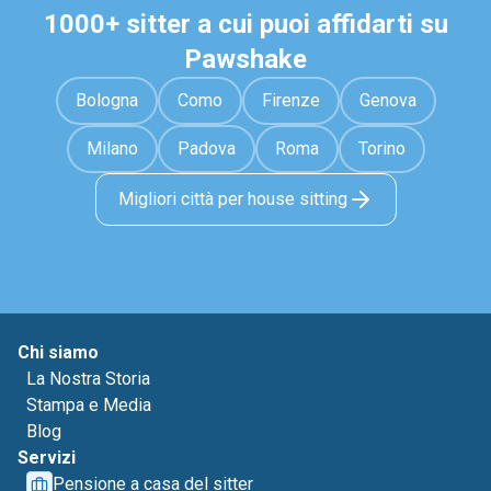
1000+ sitter a cui puoi affidarti su
Pawshake
Bologna
Como
Firenze
Genova
Milano
Padova
Roma
Torino
Migliori città per house sitting
Chi siamo
La Nostra Storia
Stampa e Media
Blog
Servizi
Pensione a casa del sitter