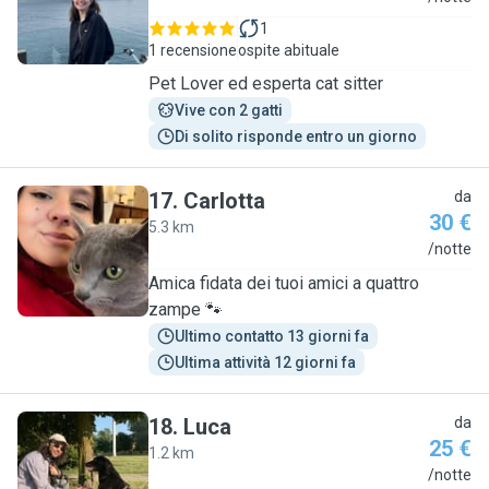
1
1 recensione
ospite abituale
Pet Lover ed esperta cat sitter
Vive con 2 gatti
Di solito risponde entro un giorno
17
.
Carlotta
da
30 €
5.3 km
C
/notte
Amica fidata dei tuoi amici a quattro
zampe 🐾
Ultimo contatto 13 giorni fa
Ultima attività 12 giorni fa
18
.
Luca
da
25 €
1.2 km
L
/notte