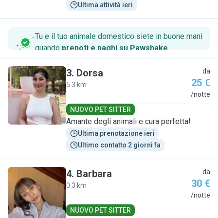
Ultima attività ieri
Tu e il tuo animale domestico siete in buone mani
quando
prenoti e paghi su Pawshake
.
3
.
Dorsa
da
25 €
5.3 km
D
/notte
NUOVO PET SITTER
Amante degli animali e cura perfetta!
Ultima prenotazione ieri
Ultimo contatto 2 giorni fa
4
.
Barbara
da
30 €
0.3 km
B
/notte
NUOVO PET SITTER