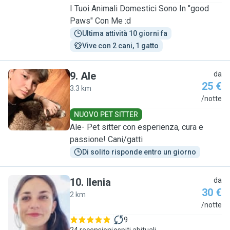
I Tuoi Animali Domestici Sono In "good
Paws" Con Me :d
Ultima attività 10 giorni fa
Vive con 2 cani, 1 gatto
9
.
Ale
da
25 €
3.3 km
A
/notte
NUOVO PET SITTER
Ale- Pet sitter con esperienza, cura e
passione! Cani/gatti
Di solito risponde entro un giorno
10
.
Ilenia
da
30 €
2 km
I
/notte
9