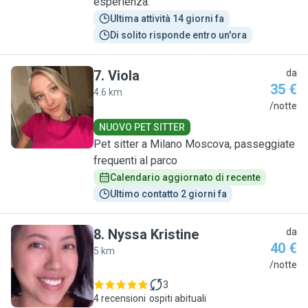
esperienza.
Ultima attività 14 giorni fa
Di solito risponde entro un'ora
7
.
Viola
da
35 €
4.6 km
V
/notte
NUOVO PET SITTER
Pet sitter a Milano Moscova, passeggiate
frequenti al parco
Calendario aggiornato di recente
Ultimo contatto 2 giorni fa
8
.
Nyssa Kristine
da
40 €
5 km
N
/notte
3
4 recensioni
ospiti abituali