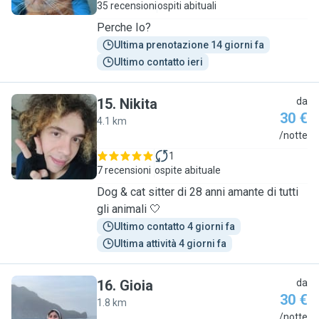
35 recensioni
ospiti abituali
Perche Io?
Ultima prenotazione 14 giorni fa
Ultimo contatto ieri
15
.
Nikita
da
30 €
4.1 km
N
/notte
1
7 recensioni
ospite abituale
Dog & cat sitter di 28 anni amante di tutti
gli animali 🤍
Ultimo contatto 4 giorni fa
Ultima attività 4 giorni fa
16
.
Gioia
da
30 €
1.8 km
G
/notte