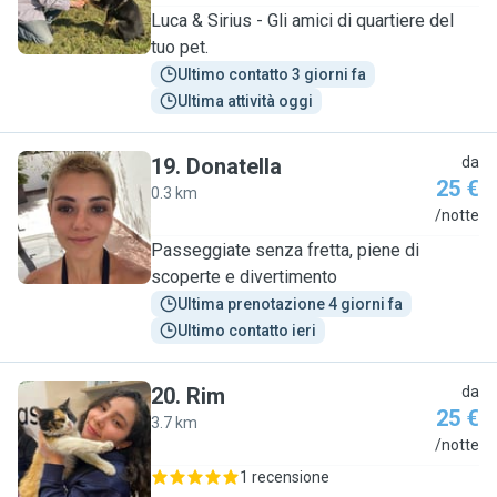
Luca & Sirius - Gli amici di quartiere del
tuo pet.
Ultimo contatto 3 giorni fa
Ultima attività oggi
19
.
Donatella
da
25 €
0.3 km
D
/notte
Passeggiate senza fretta, piene di
scoperte e divertimento
Ultima prenotazione 4 giorni fa
Ultimo contatto ieri
20
.
Rim
da
25 €
3.7 km
R
/notte
1 recensione