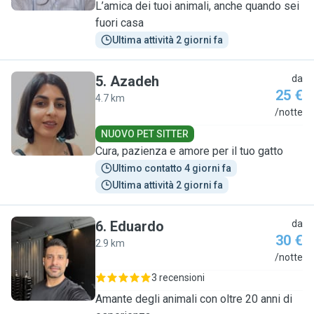
L’amica dei tuoi animali, anche quando sei
fuori casa
Ultima attività 2 giorni fa
5
.
Azadeh
da
25 €
4.7 km
A
/notte
NUOVO PET SITTER
Cura, pazienza e amore per il tuo gatto
Ultimo contatto 4 giorni fa
Ultima attività 2 giorni fa
6
.
Eduardo
da
30 €
2.9 km
E
/notte
3 recensioni
Amante degli animali con oltre 20 anni di