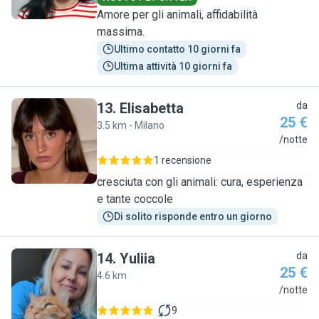
Amore per gli animali, affidabilità
massima.
Ultimo contatto 10 giorni fa
Ultima attività 10 giorni fa
13
.
Elisabetta
da
25 €
3.5 km - Milano
E
/notte
1 recensione
cresciuta con gli animali: cura, esperienza
e tante coccole
Di solito risponde entro un giorno
14
.
Yuliia
da
25 €
4.6 km
Y
/notte
9