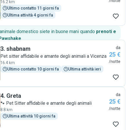
/notte
16.2 km
Ultimo contatto 11 giorni fa
Ultima attività 4 giorni fa
o animale domestico siete in buone mani quando
prenoti e
 Pawshake
.
3
.
shabnam
da
25 €
Pet sitter affidabile e amante degli animali a Vicenza
/notte
16.4 km
Ultimo contatto 10 giorni fa
Ultima attività ieri
4
.
Greta
da
25 €
🐾 Pet Sitter affidabile e amante degli animali
/notte
8.8 km
Ultima attività 10 giorni fa