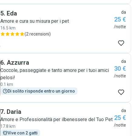
5
.
Eda
da
25 €
Amore e cura su misura per i pet
/notte
16.5 km
(
2 recensioni
)
6
.
Azzurra
da
30 €
Coccole, passeggiate e tanto amore per i tuoi amici
/notte
pelosi!
0.1 km
Di solito risponde entro un giorno
7
.
Daria
da
25 €
Amore e Professionalità per ilbenessere del Tuo Pet
/notte
17.8 km
Vive con 2 gatti