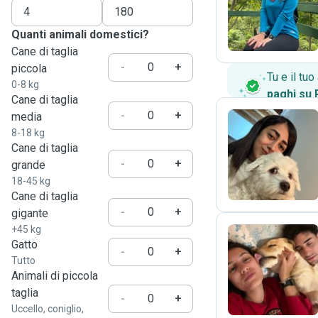
F
Quanti animali domestici?
Cane di taglia
-
+
piccola
Tu e il tu
0-8 kg
paghi su
Cane di taglia
-
+
media
8-18 kg
Cane di taglia
S
-
+
grande
18-45 kg
Cane di taglia
-
+
gigante
+45 kg
Gatto
-
+
Tutto
G
Animali di piccola
taglia
-
+
Uccello, coniglio,