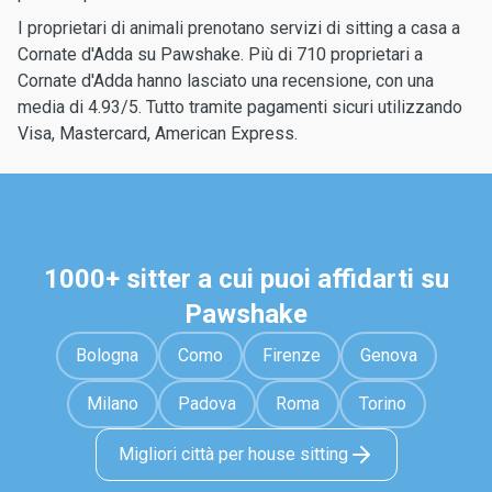
I proprietari di animali prenotano servizi di sitting a casa a
Cornate d'Adda su Pawshake. Più di 710 proprietari a
Cornate d'Adda hanno lasciato una recensione, con una
media di 4.93/5. Tutto tramite pagamenti sicuri utilizzando
Visa, Mastercard, American Express.
1000+ sitter a cui puoi affidarti su
Pawshake
Bologna
Como
Firenze
Genova
Milano
Padova
Roma
Torino
Migliori città per house sitting