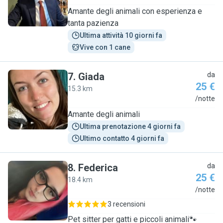
Amante degli animali con esperienza e
tanta pazienza
Ultima attività 10 giorni fa
Vive con 1 cane
7
.
Giada
da
25 €
15.3 km
G
/notte
Amante degli animali
Ultima prenotazione 4 giorni fa
Ultimo contatto 4 giorni fa
8
.
Federica
da
25 €
18.4 km
F
/notte
3 recensioni
Pet sitter per gatti e piccoli animali🐾