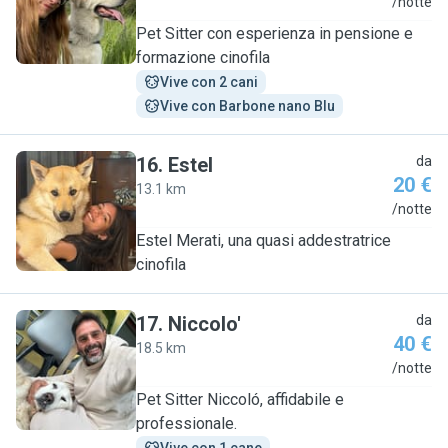
A
/notte
Pet Sitter con esperienza in pensione e
formazione cinofila
Vive con 2 cani
Vive con Barbone nano Blu
16
.
Estel
da
20 €
13.1 km
E
/notte
Estel Merati, una quasi addestratrice
cinofila
17
.
Niccolo'
da
40 €
18.5 km
N
/notte
Pet Sitter Niccoló, affidabile e
professionale.