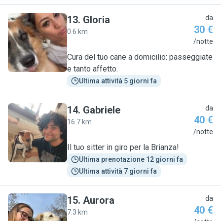
13
.
Gloria
da
30 €
0.6 km
G
/notte
Cura del tuo cane a domicilio: passeggiate
e tanto affetto.
Ultima attività 5 giorni fa
14
.
Gabriele
da
40 €
16.7 km
G
/notte
Il tuo sitter in giro per la Brianza!
Ultima prenotazione 12 giorni fa
Ultima attività 7 giorni fa
15
.
Aurora
da
40 €
7.3 km