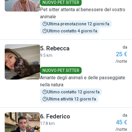
NUOVO PET SITTER
Pet sitter attenta al benessere del vostro
animale
Ultima prenotazione 12 giorni fa
Ultimo contatto 4 giorni fa
5
.
Rebecca
da
25 €
9.5 km
R
/notte
NUOVO PET SITTER
Amante degli animali e delle passeggiate
nella natura
Ultimo contatto 12 giorni fa
Ultima attività 12 giorni fa
6
.
Federico
da
45 €
17.8 km
F
/notte