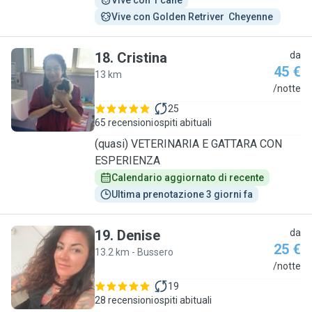
Vive con 1 cane
Vive con Golden Retriver  Cheyenne 
18
.
Cristina
da
45 €
13 km
C
/notte
25
65 recensioni
ospiti abituali
(quasi) VETERINARIA E GATTARA CON
ESPERIENZA
Calendario aggiornato di recente
Ultima prenotazione 3 giorni fa
19
.
Denise
da
25 €
13.2 km - Bussero
D
/notte
19
28 recensioni
ospiti abituali