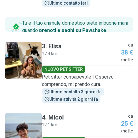
Ultimo contatto ieri
Tu e il tuo animale domestico siete in buone mani
quando
prenoti e paghi su Pawshake
.
3
.
Elisa
da
38 €
17.4 km
E
/notte
NUOVO PET SITTER
Pet sitter consapevole | Osservo,
comprendo, mi prendo cura.
Ultimo contatto 3 giorni fa
Ultima attività 2 giorni fa
4
.
Micol
da
25 €
12.1 km
M
/notte