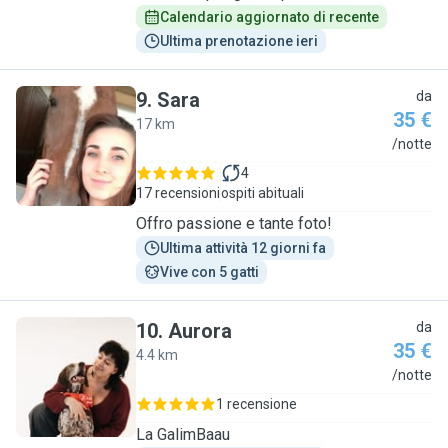
Calendario aggiornato di recente
Ultima prenotazione ieri
9
.
Sara
da
35 €
17 km
S
/notte
4
17 recensioni
ospiti abituali
Offro passione e tante foto!
Ultima attività 12 giorni fa
Vive con 5 gatti
10
.
Aurora
da
35 €
4.4 km
A
/notte
1 recensione
La GalimBaau