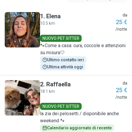
1
.
Elena
da
25 €
10.5 km
E
/notte
NUOVO PET SITTER
🐾Come a casa: cura, coccole e attenzioni
su misura🤍
Ultimo contatto ieri
Ultima attività oggi
2
.
Raffaella
da
25 €
18.1 km
R
/notte
NUOVO PET SITTER
la zia dei pelosetti / disponibile anche
weekend 🐾
Calendario aggiornato di recente