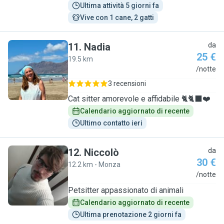
Ultima attività 5 giorni fa
Vive con 1 cane, 2 gatti
11
.
Nadia
da
25 €
19.5 km
N
/notte
3 recensioni
Cat sitter amorevole e affidabile 🐈🐈‍⬛❤️
Calendario aggiornato di recente
Ultimo contatto ieri
12
.
Niccolò
da
30 €
12.2 km - Monza
N
/notte
Petsitter appassionato di animali
Calendario aggiornato di recente
Ultima prenotazione 2 giorni fa