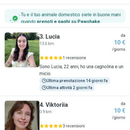
Tu e il tuo animale domestico siete in buone mani
quando
prenoti e paghi su Pawshake
.
3
.
Lucia
da
10 €
13.6 km
L
/giorno
1 recensione
Sono Lucia, 22 anni, ho una cagnolina e un
micio.
Ultima prenotazione 14 giorni fa
Ultima attività 2 giorni fa
4
.
Viktoriia
da
10 €
0.9 km
V
/giorno
3 recensioni