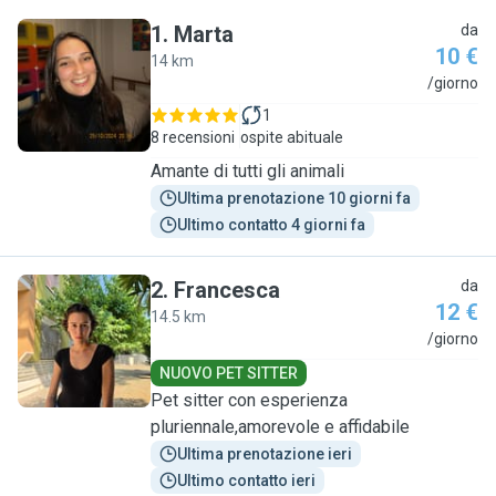
1
.
Marta
da
10 €
14 km
M
/giorno
1
8 recensioni
ospite abituale
Amante di tutti gli animali
Ultima prenotazione 10 giorni fa
Ultimo contatto 4 giorni fa
2
.
Francesca
da
12 €
14.5 km
F
/giorno
NUOVO PET SITTER
Pet sitter con esperienza
pluriennale,amorevole e affidabile
Ultima prenotazione ieri
Ultimo contatto ieri