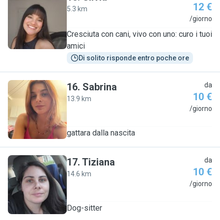
12 €
5.3 km
S
/giorno
Cresciuta con cani, vivo con uno: curo i tuoi
amici
Di solito risponde entro poche ore
16
.
Sabrina
da
10 €
13.9 km
S
/giorno
gattara dalla nascita
17
.
Tiziana
da
10 €
14.6 km
T
/giorno
Dog-sitter