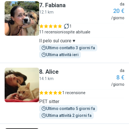
7
.
Fabiana
da
20 €
12.1 km
F
/giorno
1
11 recensioni
ospite abituale
Il pelo sul cuore ♥️
Ultimo contatto 3 giorni fa
Ultima attività ieri
8
.
Alice
da
8 €
14.1 km
A
/giorno
1 recensione
PET sitter
Ultimo contatto 5 giorni fa
Ultima attività 2 giorni fa