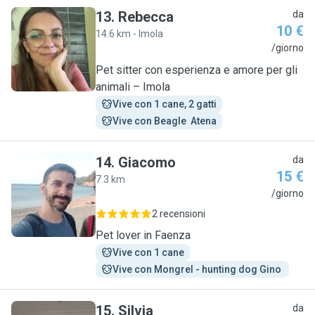
13
.
Rebecca
da
10 €
14.6 km - Imola
R
/giorno
Pet sitter con esperienza e amore per gli
animali – Imola
Vive con 1 cane, 2 gatti
Vive con Beagle  Atena
14
.
Giacomo
da
15 €
7.3 km
G
/giorno
2 recensioni
Pet lover in Faenza
Vive con 1 cane
Vive con Mongrel - hunting dog Gino 
15
.
Silvia
da