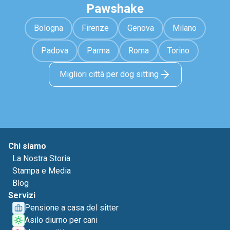
Pawshake
Bologna
Firenze
Genova
Milano
Padova
Parma
Roma
Torino
Migliori città per dog sitting
Chi siamo
La Nostra Storia
Stampa e Media
Blog
Servizi
Pensione a casa del sitter
Asilo diurno per cani