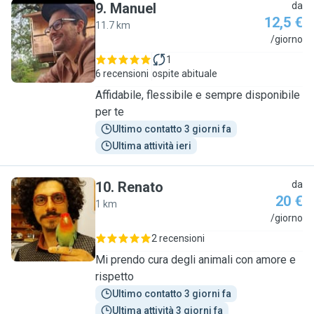
9
.
Manuel
da
12,5 €
11.7 km
M
/giorno
1
6 recensioni
ospite abituale
Affidabile, flessibile e sempre disponibile
per te
Ultimo contatto 3 giorni fa
Ultima attività ieri
10
.
Renato
da
20 €
1 km
R
/giorno
2 recensioni
Mi prendo cura degli animali con amore e
rispetto
Ultimo contatto 3 giorni fa
Ultima attività 3 giorni fa