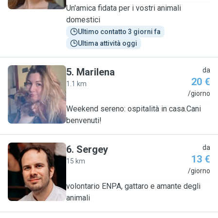
Un'amica fidata per i vostri animali
domestici
Ultimo contatto 3 giorni fa
Ultima attività oggi
5
.
Marilena
da
20 €
1.1 km
M
/giorno
Weekend sereno: ospitalità in casa.Cani
benvenuti!
6
.
Sergey
da
13 €
15 km
S
/giorno
volontario ENPA, gattaro e amante degli
animali