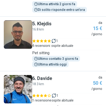
Ultima attività 2 giorni fa
Di solito risponde entro un'ora
5
.
Klejdis
da
15 €
16.8 km
K
/giorno
1
4 recensioni
ospite abituale
Pet sitting
Ultimo contatto 3 giorni fa
Ultima attività oggi
6
.
Davide
da
50 €
18.3 km
D
/giorno
1
1 recensione
ospite abituale