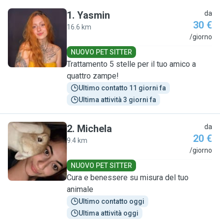
1
.
Yasmin
da
30 €
16.6 km
Y
/giorno
NUOVO PET SITTER
Trattamento 5 stelle per il tuo amico a
quattro zampe!
Ultimo contatto 11 giorni fa
Ultima attività 3 giorni fa
2
.
Michela
da
20 €
9.4 km
M
/giorno
NUOVO PET SITTER
Cura e benessere su misura del tuo
animale
Ultimo contatto oggi
Ultima attività oggi