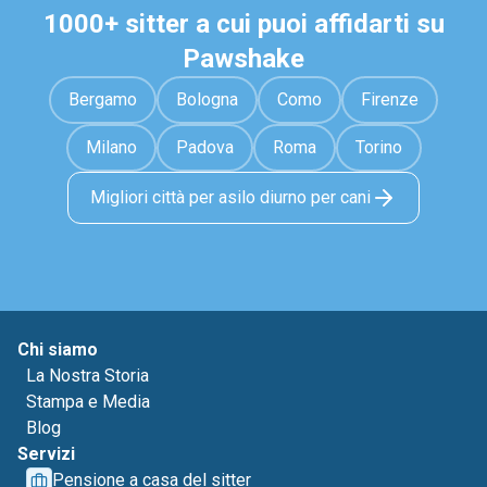
1000+ sitter a cui puoi affidarti su
Pawshake
Bergamo
Bologna
Como
Firenze
Milano
Padova
Roma
Torino
Migliori città per asilo diurno per cani
Chi siamo
La Nostra Storia
Stampa e Media
Blog
Servizi
Pensione a casa del sitter