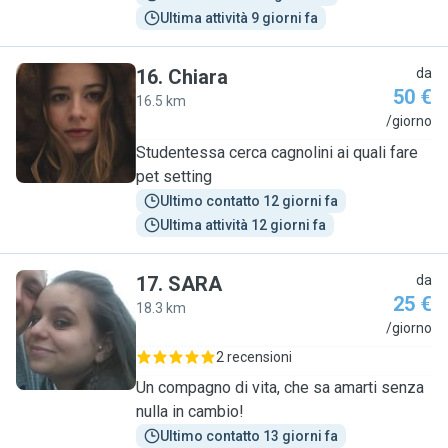
Ultima attività 9 giorni fa
16
.
Chiara
da
50 €
16.5 km
C
/giorno
Studentessa cerca cagnolini ai quali fare
pet setting
Ultimo contatto 12 giorni fa
Ultima attività 12 giorni fa
17
.
SARA
da
25 €
18.3 km
S
/giorno
2 recensioni
Un compagno di vita, che sa amarti senza
nulla in cambio!
Ultimo contatto 13 giorni fa