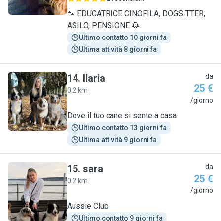
🐾 EDUCATRICE CINOFILA, DOGSITTER,
ASILO, PENSIONE 🐶
Ultimo contatto 10 giorni fa
Ultima attività 8 giorni fa
14
.
Ilaria
da
25 €
0.2 km
I
/giorno
Dove il tuo cane si sente a casa
Ultimo contatto 13 giorni fa
Ultima attività 9 giorni fa
15
.
sara
da
25 €
0.2 km
S
/giorno
Aussie Club
Ultimo contatto 9 giorni fa