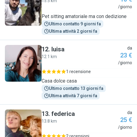
15.5 km
F
/giorno
Pet sitting amatoriale ma con dedizione
Ultimo contatto 9 giorni fa
Ultima attività 2 giorni fa
12
.
luisa
da
23 €
12.1 km
L
/giorno
1 recensione
Casa dolce casa
Ultimo contatto 13 giorni fa
Ultima attività 7 giorni fa
13
.
federica
da
25 €
13.8 km
F
/giorno
2 recensioni