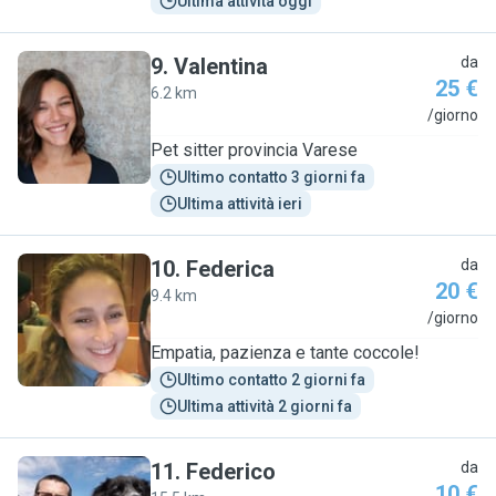
Ultima attività oggi
9
.
Valentina
da
25 €
6.2 km
V
/giorno
Pet sitter provincia Varese
Ultimo contatto 3 giorni fa
Ultima attività ieri
10
.
Federica
da
20 €
9.4 km
F
/giorno
Empatia, pazienza e tante coccole!
Ultimo contatto 2 giorni fa
Ultima attività 2 giorni fa
11
.
Federico
da
10 €