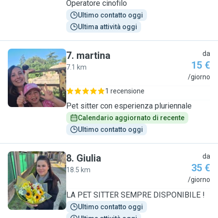
Operatore cinofilo
Ultimo contatto oggi
Ultima attività oggi
7
.
martina
da
15 €
7.1 km
M
/giorno
1 recensione
Pet sitter con esperienza pluriennale
Calendario aggiornato di recente
Ultimo contatto oggi
8
.
Giulia
da
35 €
18.5 km
G
/giorno
LA PET SITTER SEMPRE DISPONIBILE !
Ultimo contatto oggi