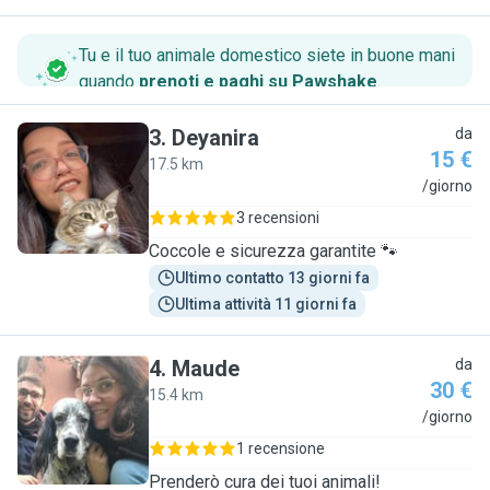
Tu e il tuo animale domestico siete in buone mani
quando
prenoti e paghi su Pawshake
.
3
.
Deyanira
da
15 €
17.5 km
D
/giorno
3 recensioni
Coccole e sicurezza garantite 🐾
Ultimo contatto 13 giorni fa
Ultima attività 11 giorni fa
4
.
Maude
da
30 €
15.4 km
M
/giorno
1 recensione
Prenderò cura dei tuoi animali!