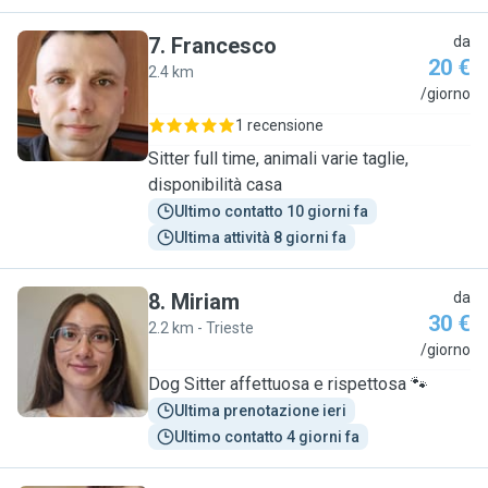
7
.
Francesco
da
20 €
2.4 km
F
/giorno
1 recensione
Sitter full time, animali varie taglie,
disponibilità casa
Ultimo contatto 10 giorni fa
Ultima attività 8 giorni fa
8
.
Miriam
da
30 €
2.2 km - Trieste
M
/giorno
Dog Sitter affettuosa e rispettosa 🐾
Ultima prenotazione ieri
Ultimo contatto 4 giorni fa