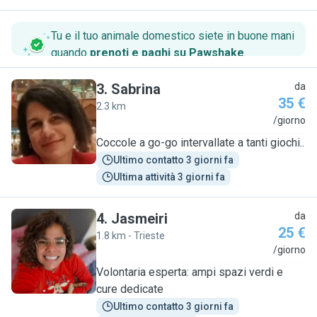
Tu e il tuo animale domestico siete in buone mani
quando
prenoti e paghi su Pawshake
.
3
.
Sabrina
da
35 €
2.3 km
S
/giorno
Coccole a go-go intervallate a tanti giochi..
Ultimo contatto 3 giorni fa
Ultima attività 3 giorni fa
4
.
Jasmeiri
da
25 €
1.8 km - Trieste
J
/giorno
​Volontaria esperta: ampi spazi verdi e
cure dedicate
Ultimo contatto 3 giorni fa