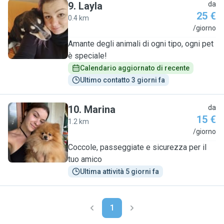
9
.
Layla
da
25 €
0.4 km
L
/giorno
Amante degli animali di ogni tipo, ogni pet
è speciale!
Calendario aggiornato di recente
Ultimo contatto 3 giorni fa
10
.
Marina
da
15 €
1.2 km
M
/giorno
Coccole, passeggiate e sicurezza per il
tuo amico
Ultima attività 5 giorni fa
1