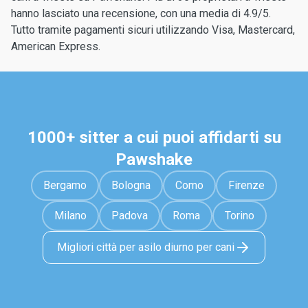
hanno lasciato una recensione, con una media di 4.9/5.
Tutto tramite pagamenti sicuri utilizzando Visa, Mastercard,
American Express.
1000+ sitter a cui puoi affidarti su
Pawshake
Bergamo
Bologna
Como
Firenze
Milano
Padova
Roma
Torino
Migliori città per asilo diurno per cani