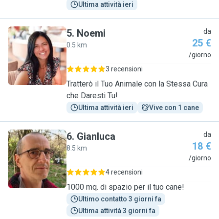
Ultima attività ieri
5
.
Noemi
da
25 €
0.5 km
N
/giorno
3 recensioni
Tratterò il Tuo Animale con la Stessa Cura
che Daresti Tu!
Ultima attività ieri
Vive con 1 cane
6
.
Gianluca
da
18 €
8.5 km
G
/giorno
4 recensioni
1000 mq. di spazio per il tuo cane!
Ultimo contatto 3 giorni fa
Ultima attività 3 giorni fa