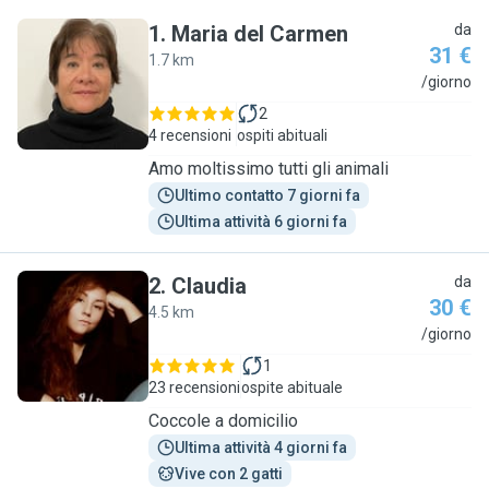
1
.
Maria del Carmen
da
31 €
1.7 km
M
/giorno
2
4 recensioni
ospiti abituali
Amo moltissimo tutti gli animali
Ultimo contatto 7 giorni fa
Ultima attività 6 giorni fa
2
.
Claudia
da
30 €
4.5 km
C
/giorno
1
23 recensioni
ospite abituale
Coccole a domicilio
Ultima attività 4 giorni fa
Vive con 2 gatti