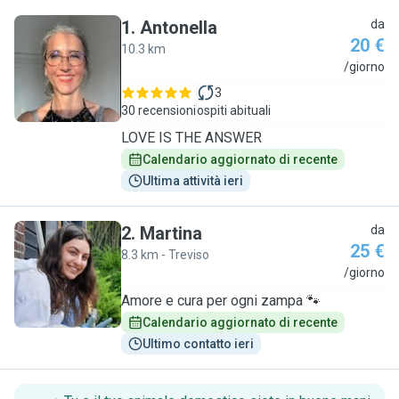
1
.
Antonella
da
20 €
10.3 km
A
/giorno
3
30 recensioni
ospiti abituali
LOVE IS THE ANSWER
Calendario aggiornato di recente
Ultima attività ieri
2
.
Martina
da
25 €
8.3 km - Treviso
M
/giorno
Amore e cura per ogni zampa 🐾
Calendario aggiornato di recente
Ultimo contatto ieri