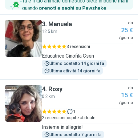
Tu e il tuo animale domestico siete in buone mani
quando
prenoti e paghi su Pawshake
.
3
.
Manuela
da
25 €
12.5 km
M
/giorno
3 recensioni
Educatrice Cinofila Csen
Ultimo contatto 14 giorni fa
Ultima attività 14 giorni fa
4
.
Rosy
da
15 €
0.2 km
R
/giorno
1
2 recensioni
ospite abituale
Insieme in allegria!
Ultimo contatto 7 giorni fa