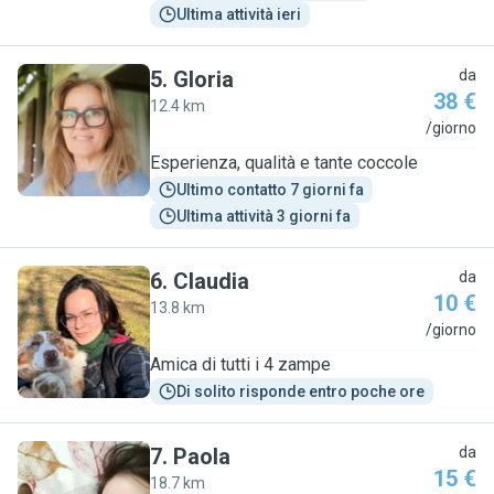
Ultima attività ieri
5
.
Gloria
da
38 €
12.4 km
G
/giorno
Esperienza, qualità e tante coccole
Ultimo contatto 7 giorni fa
Ultima attività 3 giorni fa
6
.
Claudia
da
10 €
13.8 km
C
/giorno
Amica di tutti i 4 zampe
Di solito risponde entro poche ore
7
.
Paola
da
15 €
18.7 km