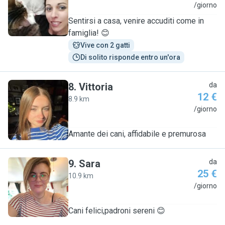
P
/giorno
Sentirsi a casa, venire accuditi come in
famiglia! 😊
Vive con 2 gatti
Di solito risponde entro un'ora
8
.
Vittoria
da
12 €
8.9 km
V
/giorno
Amante dei cani, affidabile e premurosa
9
.
Sara
da
25 €
10.9 km
S
/giorno
Cani felici,padroni sereni 😊