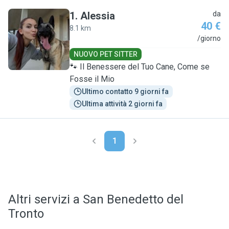
1
.
Alessia
da
40 €
8.1 km
A
/giorno
NUOVO PET SITTER
🐾 Il Benessere del Tuo Cane, Come se
Fosse il Mio
Ultimo contatto 9 giorni fa
Ultima attività 2 giorni fa
1
Altri servizi a San Benedetto del
Tronto