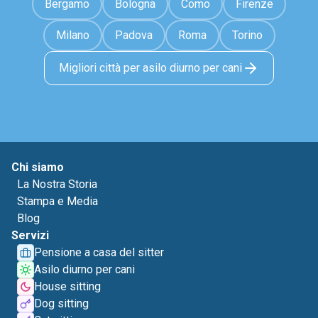
Bergamo
Bologna
Como
Firenze
Milano
Padova
Roma
Torino
Migliori città per asilo diurno per cani
Chi siamo
La Nostra Storia
Stampa e Media
Blog
Servizi
Pensione a casa del sitter
Asilo diurno per cani
House sitting
Dog sitting