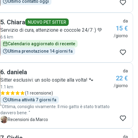
Ultimo contatto oggi
5
.
Chiara
da
NUOVO PET SITTER
15 €
Servizio di cura, attenzione e coccole 24/7 :) 💚
/giorno
6.6 km
Calendario aggiornato di recente
Ultima prenotazione 14 giorni fa
6
.
daniela
da
22 €
Sitter esclusivi: un solo ospite alla volta! 🐾
/giorno
1.1 km
(
1 recensione
)
Ultima attività 7 giorni fa
"Ottima, consiglio vivamente. Il mio gatto è stato trattato
davvero bene. "
M
Recensioni da Marco
da