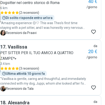
40 €
Dogsitter nel centro storico di Roma
/giorno
6 km
(
2 recensioni
)
Di solito risponde entro un'ora
"Amazing experience 😊🤍 This was Theo’s first time
staying with a pet sitter, and I was honestly very nervous
because he is extremely attached to me. But she was so
P
Recensioni da Praavi
sweet, patient, and caring with him that he settled down
very quickly and felt comfortable exploring and playing.
17
.
Vasilissa
da
She kept me reassured, took great care of him, and made
20 €
the whole experience much easier for both me and my
PET SITTER PER IL TUO AMICO A QUATTRO
baby 🐶🤍 I would definitely trust her with Theo again and
/giorno
ZAMPE🐾
highly recommend her to anyone looking for a kind and
3.4 km
reliable pet sitter 😊"
(
3 recensioni
)
Ultima attività 10 giorni fa
"Vasillisa is gentle, caring and thoughtful, and immediately
connected with my dog, Juppi, whom she looked after for
the day. She was also kind enough to accommodate the
T
Recensioni da Tala
slight change in timing to what we had initially agreed,
which I greatly appreciated. I will absolutely be reaching
18
.
Alexandra
da
out to her again."