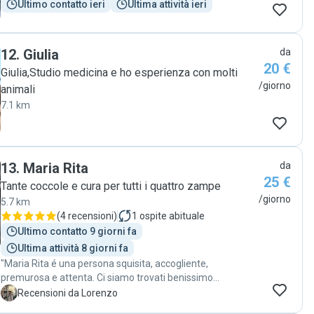
Ultimo contatto ieri
Ultima attività ieri
12
.
Giulia
da
20 €
Giulia,Studio medicina e ho esperienza con molti
/giorno
animali
7.1 km
13
.
Maria Rita
da
25 €
Tante coccole e cura per tutti i quattro zampe
/giorno
5.7 km
(
4 recensioni
)
1
ospite abituale
Ultimo contatto 9 giorni fa
Ultima attività 8 giorni fa
"Maria Rita é una persona squisita, accogliente,
premurosa e attenta. Ci siamo trovati benissimo
lasciandole il nostro cucciolo di 5 mesi. Esperienza ottima "
L
Recensioni da Lorenzo