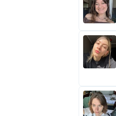
C
A
L