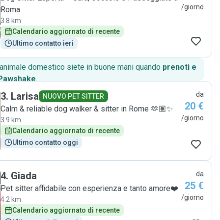
/giorno
Roma
3.8 km
Calendario aggiornato di recente
Ultimo contatto ieri
o animale domestico siete in buone mani quando
prenoti e
 Pawshake
.
3
.
Larisa
da
NUOVO PET SITTER
20 €
Calm & reliable dog walker & sitter in Rome 🫶🏽✨
/giorno
3.9 km
Calendario aggiornato di recente
Ultimo contatto oggi
4
.
Giada
da
25 €
Pet sitter affidabile con esperienza e tanto amore❤️
/giorno
4.2 km
Calendario aggiornato di recente