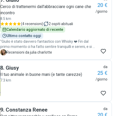
7
.
Giulio
20 €
Cerco di trattenermi dall'abbracciare ogni cane che
/giorno
incontro
8.5 km
(
4 recensioni
)
2
ospiti abituali
Calendario aggiornato di recente
Ultimo contatto oggi
"Giulio è stato davvero fantastico con Whisky ❤️ Fin dal
primo momento ci ha fatto sentire tranquilli e sereni, e si è
preso cura di lui con un amore e un’attenzione incredibili,
J
Recensioni da julia charlotte
come se fosse il suo cane. Durante tutto il soggiorno ci ha
mandato continuamente foto e video, facendoci vedere
8
.
Giusy
da
quanto Whisky fosse felice, coccolato e trattato
25 €
benissimo. Si vede davvero quanto Giulio ami gli animali e
Il tuo animale in buone mani (e tante carezze)
quanta passione metta in quello che fa. In più, anche la
/giorno
7.3 km
sua famiglia è stata super carina e accogliente con Whisky.
Passeggiate frequenti, tante attenzioni e una cura
davvero speciale in ogni dettaglio. Addirittura, quando si è
rotto il collare di Whisky, hanno pensato loro a comprarne
uno nuovo: un gesto che abbiamo apprezzato tantissimo.
Non potevamo chiedere di meglio. Consigliamo Giulio
9
.
Constanza Renee
da
assolutamente e lasceremmo Whisky di nuovo con lui
20 €