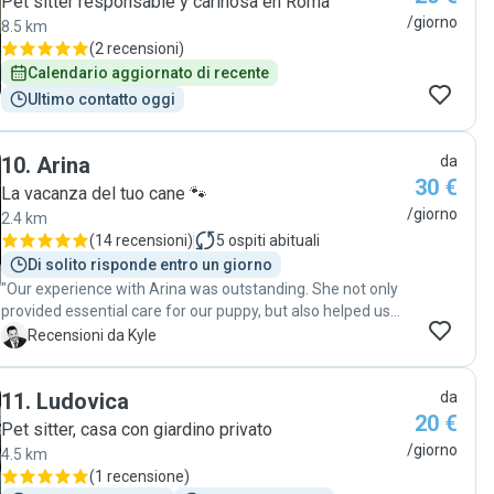
Pet sitter responsable y cariñosa en Roma
senza il minimo dubbio 🐶"
/giorno
8.5 km
(
2 recensioni
)
Calendario aggiornato di recente
Ultimo contatto oggi
10
.
Arina
da
30 €
La vacanza del tuo cane 🐾
/giorno
2.4 km
(
14 recensioni
)
5
ospiti abituali
Di solito risponde entro un giorno
"Our experience with Arina was outstanding. She not only
provided essential care for our puppy, but also helped us
with his development and training. We're extremely
K
Recensioni da Kyle
pleased with her service. Highly recommended for anyone
seeking a reliable and caring pet sitter."
11
.
Ludovica
da
20 €
Pet sitter, casa con giardino privato
/giorno
4.5 km
(
1 recensione
)