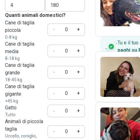
R
Quanti animali domestici?
Cane di taglia
-
+
piccola
0-8 kg
Tu e il tu
Cane di taglia
paghi su
-
+
media
8-18 kg
Cane di taglia
-
+
grande
L
18-45 kg
Cane di taglia
-
+
gigante
+45 kg
Gatto
-
+
Tutto
Animali di piccola
G
taglia
-
+
Uccello, coniglio,