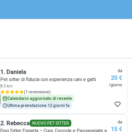
1
.
Daniela
da
20 €
Pet sitter di fiducia con esperienza cani e gatti
/giorno
8.5 km
(
1 recensione
)
Calendario aggiornato di recente
Ultima prenotazione 12 giorni fa
2
.
Rebecca
da
NUOVO PET SITTER
15 €
Dog Sitter Esperta – Cura, Coccole e Passeggiate a