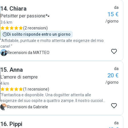
14
.
Chiara
da
15 €
Petsitter per passione🐾
/giorno
3.6 km
(
2 recensioni
)
Di solito risponde entro un giorno
"Affidabile, puntuale e molto attenta alle esigenze del mio
cane! "
M
Recensioni da MATTEO
15
.
Anna
da
20 €
L’amore di sempre
/giorno
4 km
(
1 recensione
)
"Fantastica e disponibile. Una dogsitter attenta alle
esigenze del suo ospite a quattro zampe. Il nostro cucciolo
è sempre contento quando va da Anna. Siamo felici di
G
Recensioni da Gabriele
averla trovata. Consigliatissima"
16
.
Pippi
da