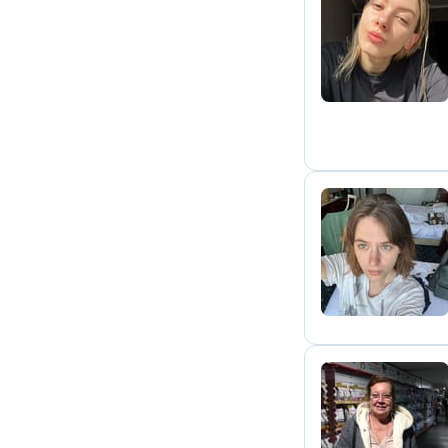
A
L
M