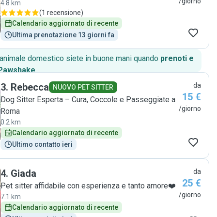
/giorno
4.8 km
(
1 recensione
)
Calendario aggiornato di recente
Ultima prenotazione 13 giorni fa
o animale domestico siete in buone mani quando
prenoti e
 Pawshake
.
3
.
Rebecca
da
NUOVO PET SITTER
15 €
Dog Sitter Esperta – Cura, Coccole e Passeggiate a
/giorno
Roma
0.2 km
Calendario aggiornato di recente
Ultimo contatto ieri
4
.
Giada
da
25 €
Pet sitter affidabile con esperienza e tanto amore❤️
/giorno
7.1 km
Calendario aggiornato di recente