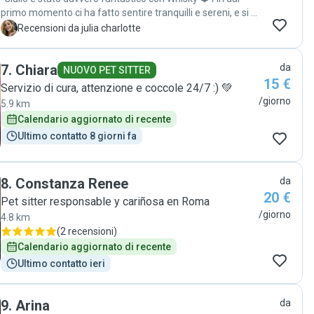
primo momento ci ha fatto sentire tranquilli e sereni, e si è
preso cura di lui con un amore e un’attenzione incredibili,
J
Recensioni da julia charlotte
come se fosse il suo cane. Durante tutto il soggiorno ci ha
mandato continuamente foto e video, facendoci vedere
7
.
Chiara
da
quanto Whisky fosse felice, coccolato e trattato
NUOVO PET SITTER
15 €
benissimo. Si vede davvero quanto Giulio ami gli animali e
Servizio di cura, attenzione e coccole 24/7 :) 💚
quanta passione metta in quello che fa. In più, anche la
/giorno
5.9 km
sua famiglia è stata super carina e accogliente con Whisky.
Calendario aggiornato di recente
Passeggiate frequenti, tante attenzioni e una cura
Ultimo contatto 8 giorni fa
davvero speciale in ogni dettaglio. Addirittura, quando si è
rotto il collare di Whisky, hanno pensato loro a comprarne
uno nuovo: un gesto che abbiamo apprezzato tantissimo.
Non potevamo chiedere di meglio. Consigliamo Giulio
8
.
Constanza Renee
da
assolutamente e lasceremmo Whisky di nuovo con lui
20 €
Pet sitter responsable y cariñosa en Roma
senza il minimo dubbio 🐶"
/giorno
4.8 km
(
2 recensioni
)
Calendario aggiornato di recente
Ultimo contatto ieri
9
.
Arina
da