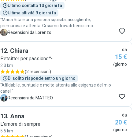
Ultimo contatto 10 giorni fa
Ultima attività 9 giorni fa
"Maria Rita é una persona squisita, accogliente,
premurosa e attenta. Ci siamo trovati benissimo
lasciandole il nostro cucciolo di 5 mesi. Esperienza ottima "
L
Recensioni da Lorenzo
12
.
Chiara
da
15 €
Petsitter per passione🐾
/giorno
2.3 km
(
2 recensioni
)
Di solito risponde entro un giorno
"Affidabile, puntuale e molto attenta alle esigenze del mio
cane! "
M
Recensioni da MATTEO
13
.
Anna
da
20 €
L’amore di sempre
/giorno
5.5 km