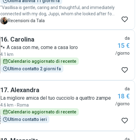
Ultima attività 11 giorni fa
"Vasillisa is gentle, caring and thoughtful, and immediately
connected with my dog, Juppi, whom she looked after for
the day. She was also kind enough to accommodate the
T
Recensioni da Tala
slight change in timing to what we had initially agreed,
which I greatly appreciated. I will absolutely be reaching
16
.
Carolina
da
out to her again."
15 €
🐾 A casa con me, come a casa loro
/giorno
4.1 km
Calendario aggiornato di recente
Ultimo contatto 2 giorni fa
17
.
Alexandra
da
18 €
La migliore amica del tuo cucciolo a quattro zampe
/giorno
4.6 km - Roma
Calendario aggiornato di recente
Ultimo contatto ieri
da