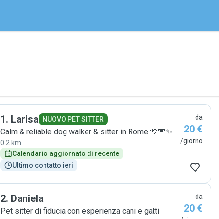
1
.
Larisa
da
NUOVO PET SITTER
20 €
Calm & reliable dog walker & sitter in Rome 🫶🏽✨
/giorno
0.2 km
Calendario aggiornato di recente
Ultimo contatto ieri
2
.
Daniela
da
20 €
Pet sitter di fiducia con esperienza cani e gatti