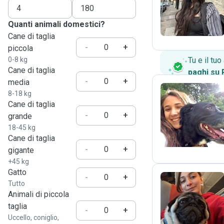
D
Quanti animali domestici?
Cane di taglia
-
+
piccola
0-8 kg
Tu e il tu
Cane di taglia
paghi su
-
+
media
8-18 kg
Cane di taglia
R
-
+
grande
18-45 kg
Cane di taglia
-
+
gigante
+45 kg
Gatto
-
+
Tutto
Animali di piccola
G
taglia
-
+
Uccello, coniglio,