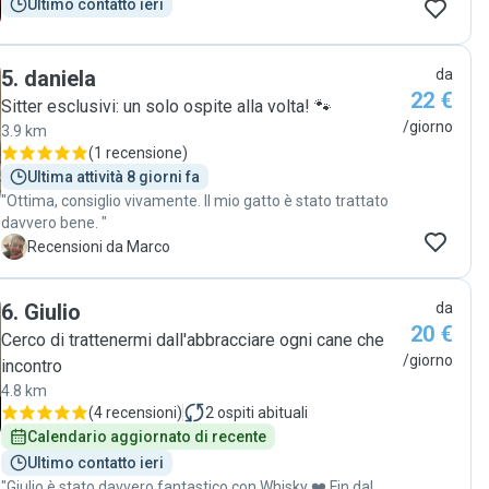
Ultimo contatto ieri
5
.
daniela
da
22 €
Sitter esclusivi: un solo ospite alla volta! 🐾
/giorno
3.9 km
(
1 recensione
)
Ultima attività 8 giorni fa
"Ottima, consiglio vivamente. Il mio gatto è stato trattato
davvero bene. "
M
Recensioni da Marco
6
.
Giulio
da
20 €
Cerco di trattenermi dall'abbracciare ogni cane che
/giorno
incontro
4.8 km
(
4 recensioni
)
2
ospiti abituali
Calendario aggiornato di recente
Ultimo contatto ieri
"Giulio è stato davvero fantastico con Whisky ❤️ Fin dal