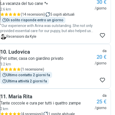
30 €
La vacanza del tuo cane 🐾
/giorno
2.6 km
(
14 recensioni
)
5
ospiti abituali
Di solito risponde entro un giorno
"Our experience with Arina was outstanding. She not only
provided essential care for our puppy, but also helped us
with his development and training. We're extremely
K
Recensioni da Kyle
pleased with her service. Highly recommended for anyone
seeking a reliable and caring pet sitter."
10
.
Ludovica
da
20 €
Pet sitter, casa con giardino privato
/giorno
3.2 km
(
1 recensione
)
Ultimo contatto 2 giorni fa
Ultima attività 2 giorni fa
11
.
Maria Rita
da
25 €
Tante coccole e cura per tutti i quattro zampe
/giorno
2 km
(
4 recensioni
)
1
ospite abituale