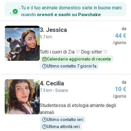
Tu e il tuo animale domestico siete in buone mani
quando
prenoti e paghi su Pawshake
.
3
.
Jessica
da
44 €
5.7 km
J
/giorno
Tutti i cuori di Zia ♡ Dog-sitter ♡
Calendario aggiornato di recente
Ultimo contatto 7 giorni fa
4
.
Cecilia
da
10 €
7.3 km - Soiano
C
/giorno
Studentessa di etologia amante degli
animali
Ultimo contatto ieri
Ultima attività ieri