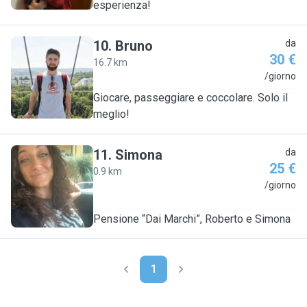
esperienza!
10
.
Bruno
da
30 €
16.7 km
B
/giorno
Giocare, passeggiare e coccolare. Solo il
meglio!
11
.
Simona
da
25 €
0.9 km
S
/giorno
Pensione “Dai Marchi”, Roberto e Simona
1