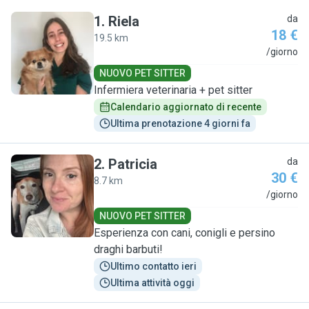
1
.
Riela
da
18 €
19.5 km
R
/giorno
NUOVO PET SITTER
Infermiera veterinaria + pet sitter
Calendario aggiornato di recente
Ultima prenotazione 4 giorni fa
2
.
Patricia
da
30 €
8.7 km
P
/giorno
NUOVO PET SITTER
Esperienza con cani, conigli e persino
draghi barbuti!
Ultimo contatto ieri
Ultima attività oggi