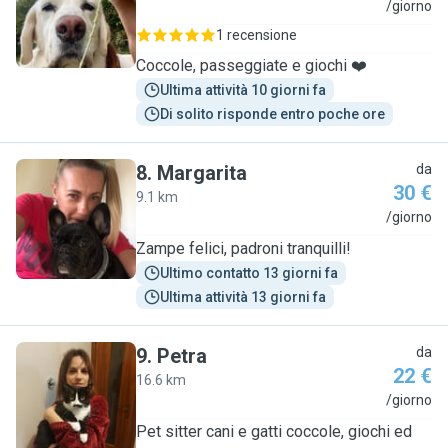
F
/giorno
1 recensione
Coccole, passeggiate e giochi ❤️
Ultima attività 10 giorni fa
Di solito risponde entro poche ore
8
.
Margarita
da
30 €
9.1 km
M
/giorno
Zampe felici, padroni tranquilli!
Ultimo contatto 13 giorni fa
Ultima attività 13 giorni fa
9
.
Petra
da
22 €
16.6 km
P
/giorno
Pet sitter cani e gatti coccole, giochi ed