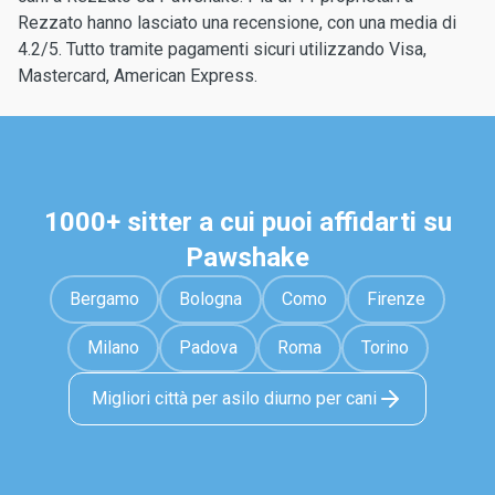
Rezzato hanno lasciato una recensione, con una media di
4.2/5. Tutto tramite pagamenti sicuri utilizzando Visa,
Mastercard, American Express.
1000+ sitter a cui puoi affidarti su
Pawshake
Bergamo
Bologna
Como
Firenze
Milano
Padova
Roma
Torino
Migliori città per asilo diurno per cani