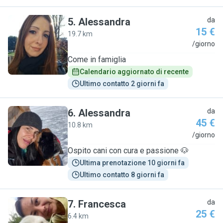
5
.
Alessandra
da
15 €
19.7 km
A
/giorno
Come in famiglia
Calendario aggiornato di recente
Ultimo contatto 2 giorni fa
6
.
Alessandra
da
45 €
10.8 km
A
/giorno
Ospito cani con cura e passione 🐶
Ultima prenotazione 10 giorni fa
Ultimo contatto 8 giorni fa
7
.
Francesca
da
25 €
6.4 km