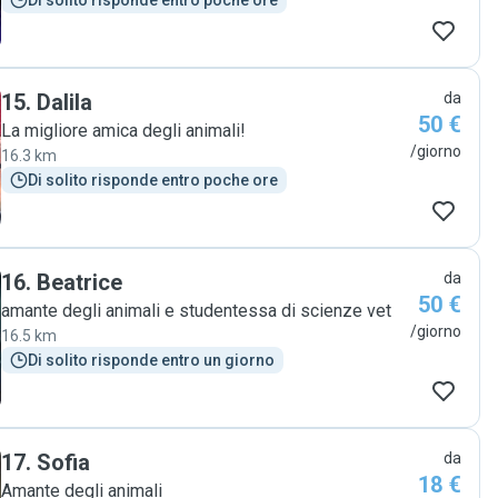
Di solito risponde entro poche ore
15
.
Dalila
da
50 €
La migliore amica degli animali!
/giorno
16.3 km
Di solito risponde entro poche ore
16
.
Beatrice
da
50 €
amante degli animali e studentessa di scienze vet
/giorno
16.5 km
Di solito risponde entro un giorno
17
.
Sofia
da
18 €
Amante degli animali