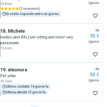
/giorno
16.8 km
(
2 recensioni
)
Di solito risponde entro un giorno
18
.
Michele
da
30 €
Ixelles (and BXL) pet-sitting and more! very
/giorno
passionate
15.6 km
19
.
eleonora
da
50 €
Pet sitter
/giorno
16.3 km
Ultimo contatto 14 giorni fa
Ultima attività 13 giorni fa