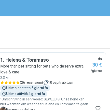
1
.
Helena & Tommaso
da
30 €
More than pet sitting for pets who deserve extra
/giorno
love & care
2.3 km
(
26 recensioni
)
10
ospiti abituali
Ultimo contatto 5 giorni fa
Ultima attività 4 giorni fa
"Omschrijving in een woord: GEWELDIG! Onze hond kan
niet wachten om weer naar Helena en Tommaso te gaan.
Wanneer hij daar, al loeiend, voor de deur staat, wordt hij
L
Recensioni da Lara