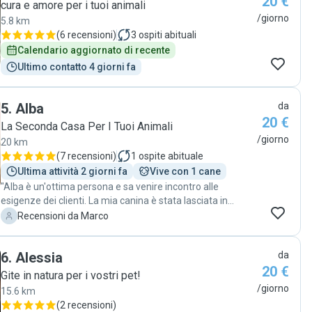
20 €
cura e amore per i tuoi animali
/giorno
5.8 km
(
6 recensioni
)
3
ospiti abituali
Calendario aggiornato di recente
Ultimo contatto 4 giorni fa
5
.
Alba
da
20 €
La Seconda Casa Per I Tuoi Animali
/giorno
20 km
(
7 recensioni
)
1
ospite abituale
Ultima attività 2 giorni fa
Vive con 1 cane
"Alba è un'ottima persona e sa venire incontro alle
esigenze dei clienti. La mia canina è stata lasciata in
ottime mani e non esiterò a ricontattarla la prossima
M
Recensioni da Marco
occasione. "
6
.
Alessia
da
20 €
Gite in natura per i vostri pet!
/giorno
15.6 km
(
2 recensioni
)