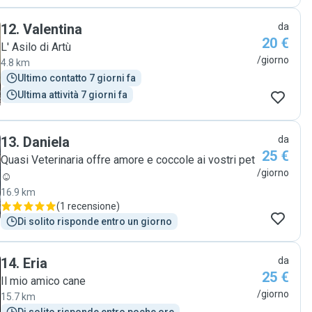
12
.
Valentina
da
20 €
L' Asilo di Artù
/giorno
4.8 km
Ultimo contatto 7 giorni fa
Ultima attività 7 giorni fa
13
.
Daniela
da
25 €
Quasi Veterinaria offre amore e coccole ai vostri pet
/giorno
☺️
16.9 km
(
1 recensione
)
Di solito risponde entro un giorno
14
.
Eria
da
25 €
Il mio amico cane
/giorno
15.7 km