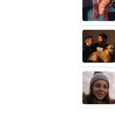
S
M
E