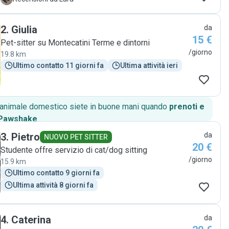
begroet met een grote glimlach en een dikke knuffel. Het
geeft ons veel rust wetende dat hij in goede handen is als
2
.
Giulia
da
wij moeten werken. Een dag bij Helena en Tommaso
15 €
betekent veel wandelen, kroelen en spelen (uiteraard ook
Pet-sitter su Montecatini Terme e dintorni
met hun eigen hond Molly en zelfs met de kat Snowy!)
/giorno
19.8 km
Aan het eind van de dag krijgen we een hond terug die
Ultimo contatto 11 giorni fa
Ultima attività ieri
moe en voldaan is. Helena en Tommaso zijn erg flexibel en
liefdevol. Onze hond voelt zich er helemaal thuis, soms
zelfs meer dan in zijn eigen huis ;) Dikke aanrader! "
o animale domestico siete in buone mani quando
prenoti e
 Pawshake
.
3
.
Pietro
da
NUOVO PET SITTER
20 €
Studente offre servizio di cat/dog sitting
/giorno
15.9 km
Ultimo contatto 9 giorni fa
Ultima attività 8 giorni fa
4
.
Caterina
da