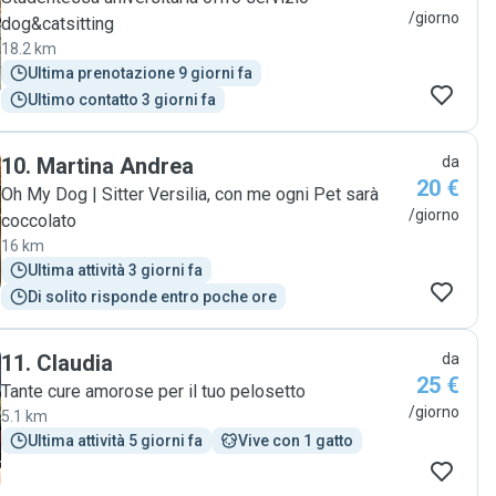
/giorno
dog&catsitting
18.2 km
Ultima prenotazione 9 giorni fa
Ultimo contatto 3 giorni fa
10
.
Martina Andrea
da
20 €
Oh My Dog | Sitter Versilia, con me ogni Pet sarà
/giorno
coccolato
16 km
Ultima attività 3 giorni fa
Di solito risponde entro poche ore
11
.
Claudia
da
25 €
Tante cure amorose per il tuo pelosetto
/giorno
5.1 km
Ultima attività 5 giorni fa
Vive con 1 gatto