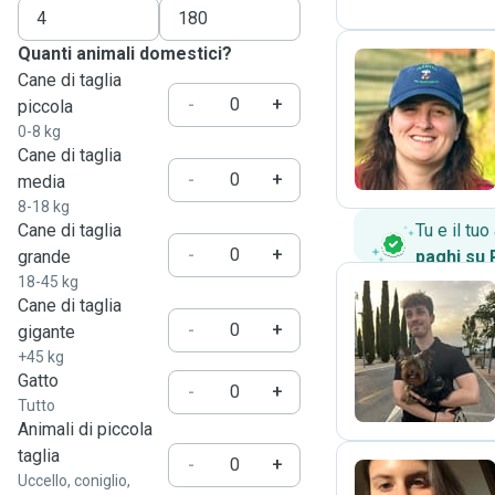
Quanti animali domestici?
Cane di taglia
-
+
piccola
G
0-8 kg
Cane di taglia
-
+
media
8-18 kg
Cane di taglia
Tu e il tu
-
+
grande
paghi su
18-45 kg
Cane di taglia
-
+
gigante
P
+45 kg
Gatto
-
+
Tutto
Animali di piccola
taglia
-
+
Uccello, coniglio,