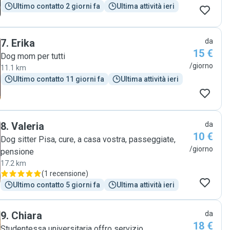
Ultimo contatto 2 giorni fa
Ultima attività ieri
7
.
Erika
da
15 €
Dog mom per tutti
/giorno
11.1 km
Ultimo contatto 11 giorni fa
Ultima attività ieri
8
.
Valeria
da
10 €
Dog sitter Pisa, cure, a casa vostra, passeggiate,
/giorno
pensione
17.2 km
(
1 recensione
)
Ultimo contatto 5 giorni fa
Ultima attività ieri
9
.
Chiara
da
18 €
Studentessa universitaria offro servizio