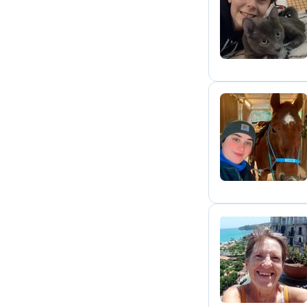
C
M
C