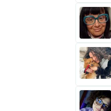
V
D
E