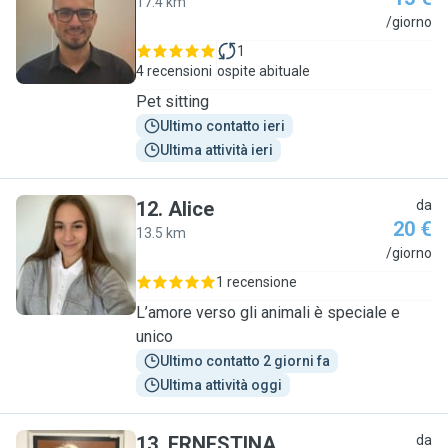
17.4 km
K
/giorno
1
4 recensioni
ospite abituale
Pet sitting
Ultimo contatto ieri
Ultima attività ieri
12
.
Alice
da
20 €
13.5 km
A
/giorno
1 recensione
L’amore verso gli animali è speciale e
unico
Ultimo contatto 2 giorni fa
Ultima attività oggi
13
.
ERNESTINA
da