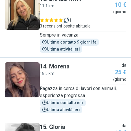
10 €
11.1 km
E
/giorno
1
3 recensioni
ospite abituale
Sempre in vacanza
Ultimo contatto 9 giorni fa
Ultima attività ieri
14
.
Morena
da
25 €
18.5 km
M
/giorno
Ragazza in cerca di lavori con animali,
esperienza pregressa
Ultimo contatto ieri
Ultima attività ieri
15
.
Gloria
da