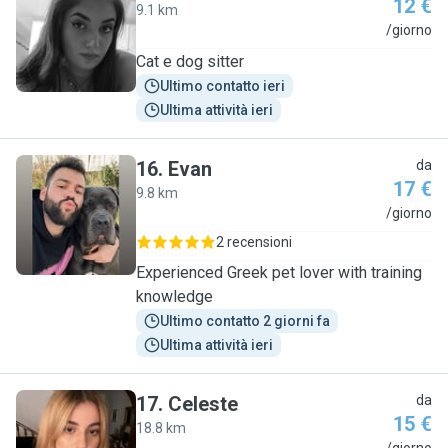
12 €
9.1 km
G
/giorno
Cat e dog sitter
Ultimo contatto ieri
Ultima attività ieri
16
.
Evan
da
17 €
9.8 km
E
/giorno
2 recensioni
Experienced Greek pet lover with training
knowledge
Ultimo contatto 2 giorni fa
Ultima attività ieri
17
.
Celeste
da
15 €
18.8 km