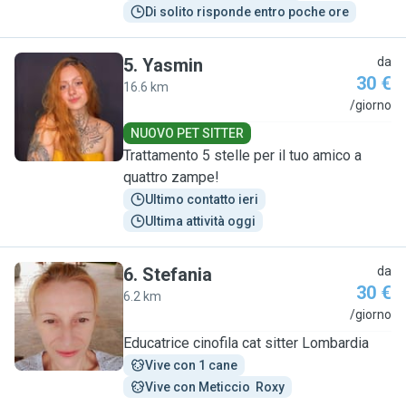
Di solito risponde entro poche ore
5
.
Yasmin
da
30 €
16.6 km
Y
/giorno
NUOVO PET SITTER
Trattamento 5 stelle per il tuo amico a
quattro zampe!
Ultimo contatto ieri
Ultima attività oggi
6
.
Stefania
da
30 €
6.2 km
S
/giorno
Educatrice cinofila cat sitter Lombardia
Vive con 1 cane
Vive con Meticcio  Roxy