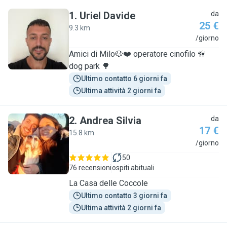
1
.
Uriel Davide
da
25 €
9.3 km
U
/giorno
Amici di Milo🐶❤️ operatore cinofilo 🦮
dog park 🌳
Ultimo contatto 6 giorni fa
Ultima attività 2 giorni fa
2
.
Andrea Silvia
da
17 €
15.8 km
A
/giorno
50
76 recensioni
ospiti abituali
La Casa delle Coccole
Ultimo contatto 3 giorni fa
Ultima attività 2 giorni fa