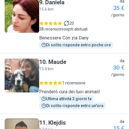
9
.
Daniela
da
35 €
15.6 km
D
/giorno
20
38 recensioni
ospiti abituali
Benessere Con zia Dany
Di solito risponde entro poche ore
10
.
Maude
da
30 €
15.4 km
M
/giorno
1 recensione
Prenderò cura dei tuoi animali!
Ultima attività 2 giorni fa
Di solito risponde entro un'ora
11
.
Klejdis
da
15 €