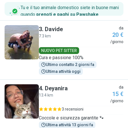
Tu e il tuo animale domestico siete in buone mani
quando
prenoti e paghi su Pawshake
.
3
.
Davide
da
20 €
7.3 km
D
/giorno
NUOVO PET SITTER
Cura e passione 100%
Ultimo contatto 2 giorni fa
Ultima attività oggi
4
.
Deyanira
da
15 €
13.4 km
D
/giorno
3 recensioni
Coccole e sicurezza garantite 🐾
Ultima attività 13 giorni fa