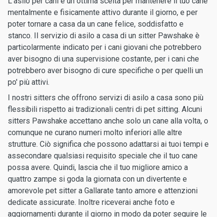
L'asilo per cani è un ottima scelta per mantenere il tuo cane
mentalmente e fisicamente attivo durante il giorno, e per
poter tornare a casa da un cane felice, soddisfatto e
stanco. Il servizio di asilo a casa di un sitter Pawshake è
particolarmente indicato per i cani giovani che potrebbero
aver bisogno di una supervisione costante, per i cani che
potrebbero aver bisogno di cure specifiche o per quelli un
po' più attivi.
I nostri sitters che offrono servizi di asilo a casa sono più
flessibili rispetto ai tradizionali centri di pet sitting. Alcuni
sitters Pawshake accettano anche solo un cane alla volta, o
comunque ne curano numeri molto inferiori alle altre
strutture. Ciò significa che possono adattarsi ai tuoi tempi e
assecondare qualsiasi requisito speciale che il tuo cane
possa avere. Quindi, lascia che il tuo migliore amico a
quattro zampe si goda la giornata con un divertente e
amorevole pet sitter a Gallarate tanto amore e attenzioni
dedicate assicurate. Inoltre riceverai anche foto e
aggiornamenti durante il giorno in modo da poter seguire le