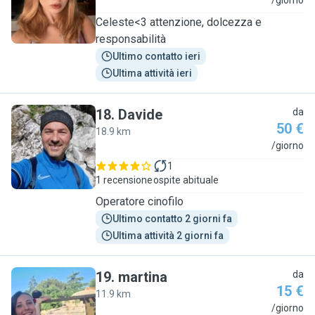
C
/giorno
Celeste<3 attenzione, dolcezza e
responsabilità
Ultimo contatto ieri
Ultima attività ieri
18
.
Davide
da
50 €
18.9 km
D
/giorno
1
1 recensione
ospite abituale
Operatore cinofilo
Ultimo contatto 2 giorni fa
Ultima attività 2 giorni fa
19
.
martina
da
15 €
11.9 km
M
/giorno