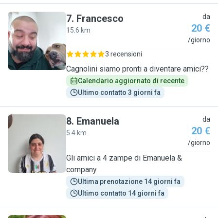
7
.
Francesco
da
20 €
15.6 km
F
/giorno
3 recensioni
Cagnolini siamo pronti a diventare amici??
Calendario aggiornato di recente
Ultimo contatto 3 giorni fa
8
.
Emanuela
da
20 €
5.4 km
E
/giorno
Gli amici a 4 zampe di Emanuela &
company
Ultima prenotazione 14 giorni fa
Ultimo contatto 14 giorni fa