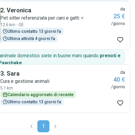
2
.
Veronica
da
25 €
Pet sitter referenziata per cani e gatti ⭐
/giorno
12.6 km - GE
Ultimo contatto 13 giorni fa
Ultima attività 4 giorni fa
o animale domestico siete in buone mani quando
prenoti e
 Pawshake
.
3
.
Sara
da
40 €
Cura e gestione animali
/giorno
5.1 km
Calendario aggiornato di recente
Ultimo contatto 13 giorni fa
1