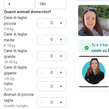
Quanti animali domestici?
Cane di taglia
V
-
+
piccola
0-8 kg
Cane di taglia
-
+
media
Tu e il tu
8-18 kg
Cane di taglia
paghi su
-
+
grande
18-45 kg
Cane di taglia
S
-
+
gigante
+45 kg
Gatto
-
+
Tutto
Animali di piccola
taglia
-
+
Uccello, coniglio,