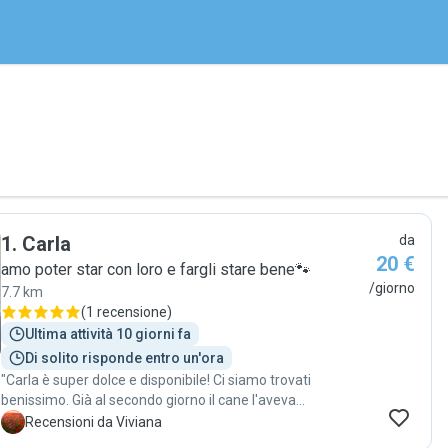
1
.
Carla
da
20 €
amo poter star con loro e fargli stare bene🐾
/giorno
7.7 km
(
1 recensione
)
Ultima attività 10 giorni fa
Di solito risponde entro un'ora
"Carla è super dolce e disponibile! Ci siamo trovati
benissimo. Già al secondo giorno il cane l'aveva
riconosciuta ed era felicissimo di tornare! 🥰. Un grazie di
V
Recensioni da Viviana
cuore ❤️ "