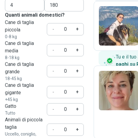
Quanti animali domestici?
Cane di taglia
E
-
+
piccola
0-8 kg
Cane di taglia
-
+
media
Tu e il tu
8-18 kg
Cane di taglia
paghi su
-
+
grande
18-45 kg
Cane di taglia
D
-
+
gigante
+45 kg
Gatto
-
+
Tutto
Animali di piccola
taglia
-
+
Uccello, coniglio,