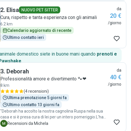
2
.
Elisa
da
NUOVO PET SITTER
20 €
Cura, rispetto e tanta esperienza con gli animali
/giorno
6.2 km
Calendario aggiornato di recente
Ultimo contatto ieri
o animale domestico siete in buone mani quando
prenoti e
 Pawshake
.
3
.
Deborah
da
40 €
Professionalità amore e divertimento 🐾❤
/giorno
8 km
(
4 recensioni
)
Ultima prenotazione 5 giorni fa
Ultimo contatto 13 giorni fa
"Deborah ha accolto la nostra cagnolina Ruspa nella sua
casa e si è presa cura di lei per un intero pomeriggio.L'ha
coccolata, fatta giocare ,rispettato le sue esigenze (tanto
M
Recensioni da Michela
è che ci ha subito fatto descrivere il carattere e chiesto se