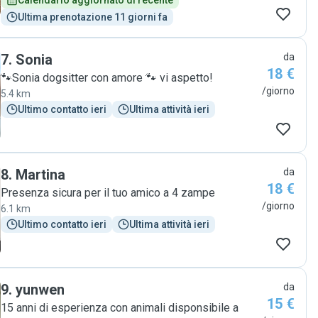
Calendario aggiornato di recente
Ultima prenotazione 11 giorni fa
7
.
Sonia
da
18 €
🐾Sonia dogsitter con amore 🐾 vi aspetto!
/giorno
5.4 km
Ultimo contatto ieri
Ultima attività ieri
8
.
Martina
da
18 €
Presenza sicura per il tuo amico a 4 zampe
/giorno
6.1 km
Ultimo contatto ieri
Ultima attività ieri
9
.
yunwen
da
15 €
15 anni di esperienza con animali disponsibile a