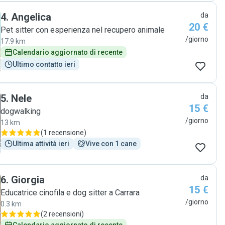
poteva avvicinarla ad altri cani). Al nostro arrivo abbiamo
4
.
Angelica
da
trovato Ruspa felice e ci è venuta incontro con una pallina
20 €
come a dirci: " Bhe...siete già qui? Mi stavo divertendo un
Pet sitter con esperienza nel recupero animale
sacco". Ha avuto la possibilità di giocare nel suo grande
/giorno
17.9 km
giardino e ha stretto amicizia con un altro bel
Calendario aggiornato di recente
cagnone,anche lui ospite presso la casa di Deborah. Ci è
Ultimo contatto ieri
piaciuta moltissimo e la terremo ancora in considerazione
nel caso ne avessimo bisogno. "
5
.
Nele
da
15 €
dogwalking
/giorno
13 km
(
1 recensione
)
Ultima attività ieri
Vive con 1 cane
6
.
Giorgia
da
15 €
Educatrice cinofila e dog sitter a Carrara
/giorno
0.3 km
(
2 recensioni
)