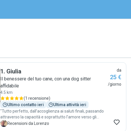
1
.
Giulia
da
25 €
Il benessere del tuo cane, con una dog sitter
/giorno
affidabile
4.5 km
(
1 recensione
)
Ultimo contatto ieri
Ultima attività ieri
"Tutto perfetto, dall’accoglienza ai saluti finali, passando
attraverso la capacità e soprattutto l’amore verso gli
animali che si sente e viene trasmesso."
L
Recensioni da Lorenzo